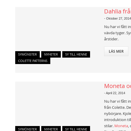
Dahlia frå
-
Oktober 27, 2014
Nu har vi fått 
vävda tyger. Sy
årstider.
LÄS MER
SYMÖNSTER
NYHETER
SY TILL HENNE
COLETTE PATTERNS
Moneta och
-
April 22, 2014
Nu har vi fått i
från Colette. De
nybörjare. Kjol
introduktion ti
stilar.
Moneta
,
SYMÖNSTER
NYHETER
SY TILL HENNE