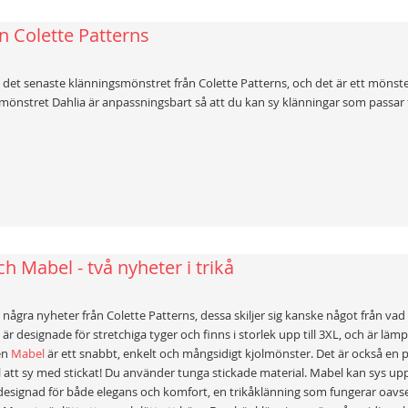
n Colette Patterns
in det senaste klänningsmönstret från Colette Patterns, och det är ett mönster
mönstret Dahlia är anpassningsbart så att du kan sy klänningar som passar f
 Mabel - två nyheter i trikå
n några nyheter från Colette Patterns, dessa skiljer sig kanske något från vad 
 är designade för stretchiga tyger och finns i storlek upp till 3XL, och är lämp
en
Mabel
är ett snabbt, enkelt och mångsidigt kjolmönster. Det är också en 
ll att sy med stickat! Du använder tunga stickade material. Mabel kan sys upp 
 designad för både elegans och komfort, en trikåklänning som fungerar oavs