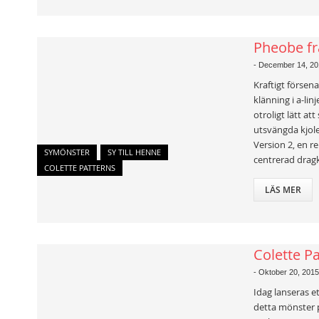
Pheobe fr
-
December 14, 20
Kraftigt förse
klänning i a-li
otroligt lätt a
utsvängda kjole
Version 2, en r
SYMÖNSTER
SY TILL HENNE
centrerad dragk
COLETTE PATTERNS
LÄS MER
Colette P
-
Oktober 20, 2015
Idag lanseras e
detta mönster p