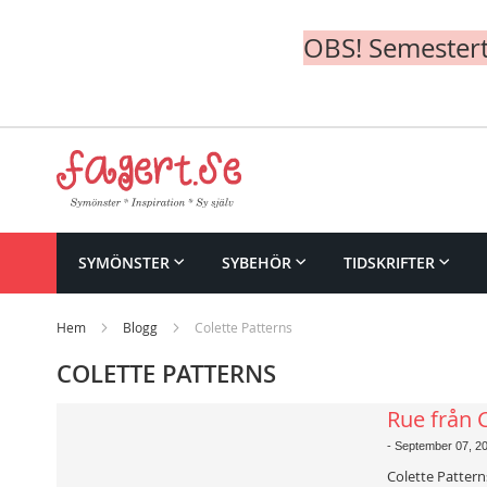
OBS! Semesterte
Skip
to
Content
SYMÖNSTER
SYBEHÖR
TIDSKRIFTER
Hem
Blogg
Colette Patterns
COLETTE PATTERNS
Rue från 
-
September 07, 2
Colette Pattern