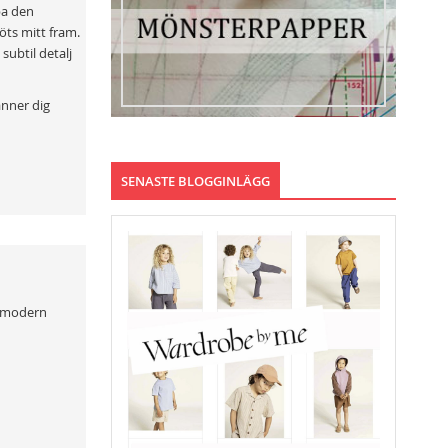
pa den
öts mitt fram.
subtil detalj
änner dig
SENASTE BLOGGINLÄGG
en modern