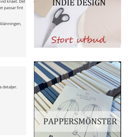
vid knäet. Det
et passar fint
sklänningen,
 detaljer.