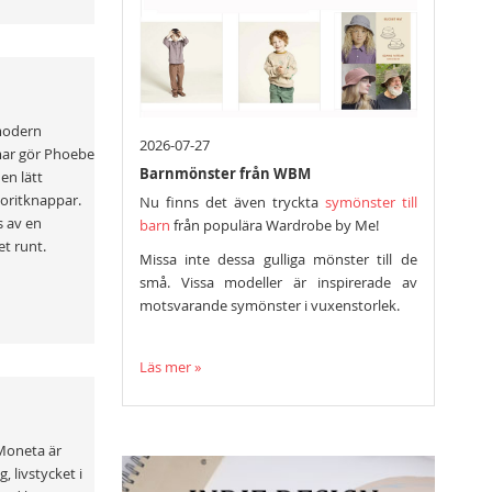
 modern
2026-07-27
mmar gör Phoebe
Barnmönster från WBM
en lätt
voritknappar.
Nu finns det även tryckta
symönster till
s av en
barn
från populära Wardrobe by Me!
t runt.
Missa inte dessa gulliga mönster till de
små. Vissa modeller är inspirerade av
motsvarande symönster i vuxenstorlek.
Läs mer »
 Moneta är
 livstycket i