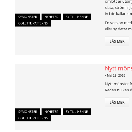
omlott är utsmy
släta, strömlin
in i de kallare
SYMÖNSTER
NYHETER
SY TILL HENNE
En version med 
COLETTE PATTERNS
eller sy detta m
LÄS MER
Nytt möns
-
Maj 19, 2015
Nytt mönster fr
Redan nu kan d
LÄS MER
SYMÖNSTER
NYHETER
SY TILL HENNE
COLETTE PATTERNS