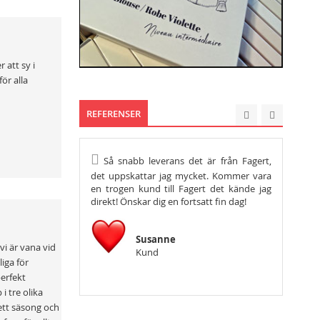
 att sy i
ör alla
REFERENSER
Så snabb leverans det är från Fagert,
Hej, vil
det uppskattar jag mycket. Kommer vara
tacka så m
en trogen kund till Fagert det kände jag
önska er en
direkt! Önskar dig en fortsatt fin dag!
Susanne
vi är vana vid
Kund
liga för
perfekt
i tre olika
ett säsong och