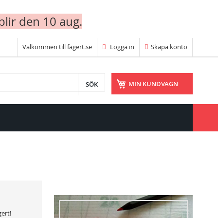
blir den 10 aug.
Välkommen till fagert.se
Logga in
Skapa konto
SÖK
MIN KUNDVAGN
gert!