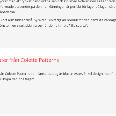
ckat med ett rynkat band vid halsen och kjol med 6-delar som slutar precis 
jeformade utseendet på den här klänningen är perfekt för lager på lager, så d
 månaderna.
kort ärm finns också. Sy Wren i en färgglad bomull för den perfekta vardag
önster i en svart sidenjersey för den ultimata "lilla svarta".
ter från Colette Patterns
ån Colette Patterns som lanseras idag är blusen Aster. Enkel design med fina
u köpa den hos fagert.