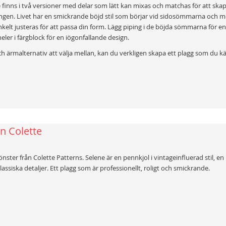
finns i två versioner med delar som lätt kan mixas och matchas för att ska
ngen. Livet har en smickrande böjd stil som börjar vid sidosömmarna och m
kelt justeras för att passa din form. Lägg piping i de böjda sömmarna för en 
eler i färgblock för en iögonfallande design.
ch ärmalternativ att välja mellan, kan du verkligen skapa ett plagg som du k
ån Colette
önster från Colette Patterns. Selene är en pennkjol i vintageinfluerad stil, 
assiska detaljer. Ett plagg som är professionellt, roligt och smickrande.