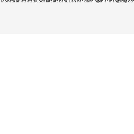
len. Moneta är lätt att sy, och lätt att bära. Den här klänningen är mångsidig och