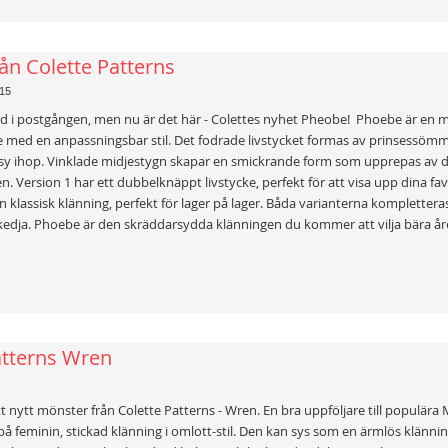
ån Colette Patterns
15
nad i postgången, men nu är det här - Colettes nyhet Pheobe! Phoebe är en
nje med en anpassningsbar stil. Det fodrade livstycket formas av prinsessö
tt sy ihop. Vinklade midjestygn skapar en smickrande form som upprepas av d
n. Version 1 har ett dubbelknäppt livstycke, perfekt för att visa upp dina fa
en klassisk klänning, perfekt för lager på lager. Båda varianterna komplettera
edja. Phoebe är den skräddarsydda klänningen du kommer att vilja bära åre
atterns Wren
tt nytt mönster från Colette Patterns - Wren. En bra uppföljare till populära
å feminin, stickad klänning i omlott-stil. Den kan sys som en ärmlös klänning,