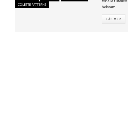
för alla tillfäl
COLETTE PATTERNS
bekväm.
LÄS MER