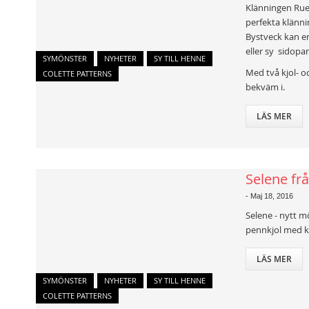
Klänningen Rue 
perfekta klänni
Bystveck kan en
eller sy sidopan
SYMÖNSTER
NYHETER
SY TILL HENNE
Med två kjol- o
COLETTE PATTERNS
bekväm i.
LÄS MER
Selene fr
-
Maj 18, 2016
Selene - nytt m
pennkjol med kl
LÄS MER
SYMÖNSTER
NYHETER
SY TILL HENNE
COLETTE PATTERNS