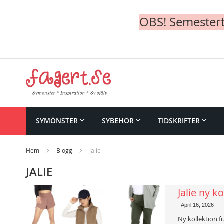
OBS! Semesterte
Skip
to
Content
SYMÖNSTER
SYBEHÖR
TIDSKRIFTER
Hem
Blogg
Jalie
JALIE
Jalie ny k
-
April 16, 2026
Ny kollektion f