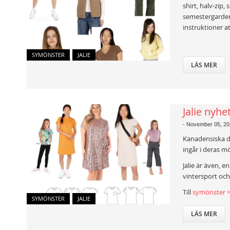
shirt, halv-zip,
semestergardero
instruktioner a
SYMÖNSTER
JALIE
LÄS MER
Jalie nyhe
-
November 05, 20
Kanadensiska 
ingår i deras m
Jalie är även, 
vintersport och
Till
symönster 
SYMÖNSTER
JALIE
LÄS MER