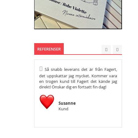
REFERENSER
Så snabb leverans det är från Fagert,
Hej, vil
det uppskattar jag mycket. Kommer vara
tacka så m
en trogen kund till Fagert det kände jag
önska er en
direkt! Önskar dig en fortsatt fin dag!
Susanne
Kund