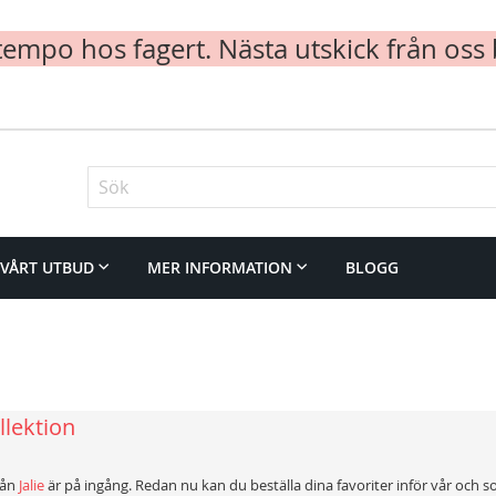
mpo hos fagert. Nästa utskick från oss 
Sök
VÅRT UTBUD
MER INFORMATION
BLOGG
ollektion
rån
Jalie
är på ingång. Redan nu kan du beställa dina favoriter inför vår och s