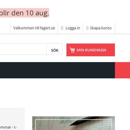
blir den 10 aug.
Välkommen till fagert.se
Logga in
Skapa konto
SÖK
MIN KUNDVAGN
ommar - t-