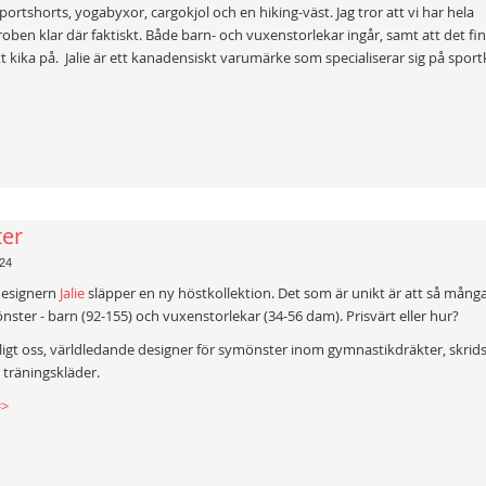
 sportshorts, yogabyxor, cargokjol och en hiking-väst. Jag tror att vi har hela
ben klar där faktiskt. Både barn- och vuxenstorlekar ingår, samt att det fi
tt kika på. Jalie är ett kanadensiskt varumärke som specialiserar sig på sport
ter
24
designern
Jalie
släpper en ny höstkollektion. Det som är unikt är att så många
önster - barn (92-155) och vuxenstorlekar (34-56 dam). Prisvärt eller hur?
enligt oss, världledande designer för symönster inom gymnastikdräkter, skrid
 träningskläder.
=>