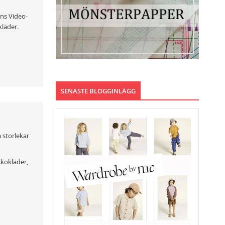
nns Video-
kläder.
SENASTE BLOGGINLÄGG
 storlekar
skokläder,