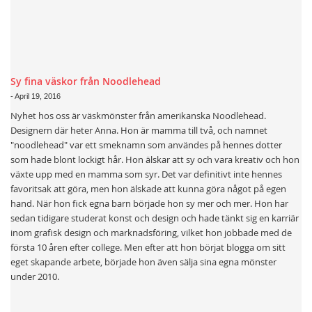
Sy fina väskor från Noodlehead
-
April 19, 2016
Nyhet hos oss är väskmönster från amerikanska Noodlehead.
Designern där heter Anna. Hon är mamma till två, och namnet
"noodlehead" var ett smeknamn som användes på hennes dotter
som hade blont lockigt hår. Hon älskar att sy och vara kreativ och hon
växte upp med en mamma som syr. Det var definitivt inte hennes
favoritsak att göra, men hon älskade att kunna göra något på egen
hand. När hon fick egna barn började hon sy mer och mer. Hon har
sedan tidigare studerat konst och design och hade tänkt sig en karriär
inom grafisk design och marknadsföring, vilket hon jobbade med de
första 10 åren efter college. Men efter att hon börjat blogga om sitt
eget skapande arbete, började hon även sälja sina egna mönster
under 2010.