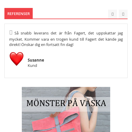
REFERENSER
Så snabb leverans det är från Fagert, det uppskattar jag
He
mycket. Kommer vara en trogen kund till Fagert det kände jag
Och s
direkt! Önskar dig en fortsatt fin dag!
Susanne
Kund