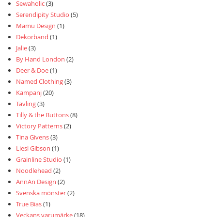
Sewaholic
(3)
Serendipity Studio
(5)
Mamu Design
(1)
Dekorband
(1)
Jalie
(3)
By Hand London
(2)
Deer & Doe
(1)
Named Clothing
(3)
Kampanj
(20)
Tävling
(3)
Tilly & the Buttons
(8)
Victory Patterns
(2)
Tina Givens
(3)
Liesl Gibson
(1)
Grainline Studio
(1)
Noodlehead
(2)
AnnAn Design
(2)
Svenska mönster
(2)
True Bias
(1)
Veckans varumärke
(18)