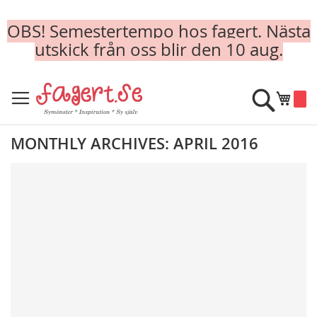
OBS! Semestertempo hos fagert. Nästa
utskick från oss blir den 10 aug.
Skip
to
Sök
Min k
Content
MONTHLY ARCHIVES: APRIL 2016