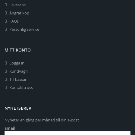
Leverans
Ångrat köp
FAQs
Personlig service
MITT KONTO
Logga in
Kundvagn
Till kassan
Kontakta oss
NYHETSBREV
Nyheter en gång per månad till din e-post
Email