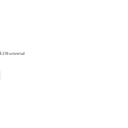
n
Tack snälla!!! Vilka bra tips! Nu ska bara låta
 278 universal
la
dottern välja... Vilken service!!
e
g
Caroline
e
Kund