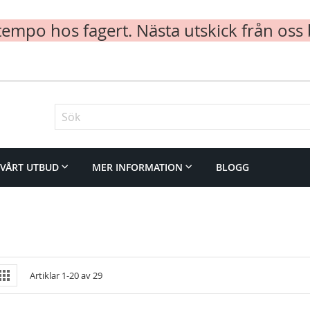
mpo hos fagert. Nästa utskick från oss 
Sök
VÅRT UTBUD
MER INFORMATION
BLOGG
iew
vy
Rutnät
Artiklar
1
-
20
av
29
s