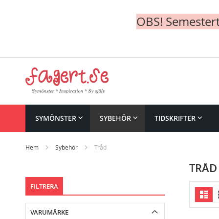
OBS! Semesterte
Skip
to
Content
SYMÖNSTER
SYBEHÖR
TIDSKRIFTER
Hem
Sybehör
Tråd
TRÅD
FILTRERA
V
List
a
VARUMÄRKE