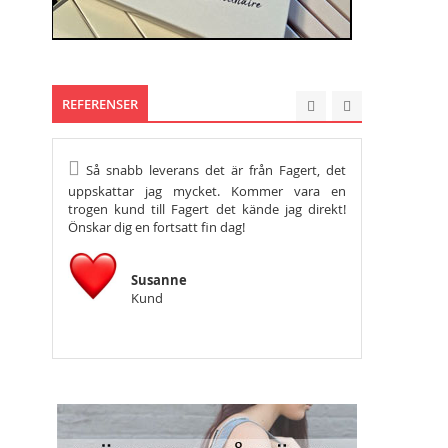
REFERENSER
Så snabb leverans det är från Fagert, det
Hej, vilken fan
uppskattar jag mycket. Kommer vara en
mycket för det! 
trogen kund till Fagert det kände jag direkt!
vecka
Önskar dig en fortsatt fin dag!
M
Susanne
K
Kund