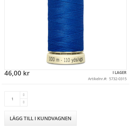
46,00 kr
Skip
I LAGER
to
Artikelnr.
5732-0315
the
beginning
of
the
images
gallery
LÄGG TILL I KUNDVAGNEN