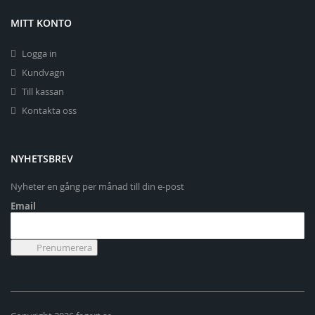
MITT KONTO
Logga in
Kundvagn
Till kassan
Kontakta oss
NYHETSBREV
Nyheter en gång per månad till din e-post
Email