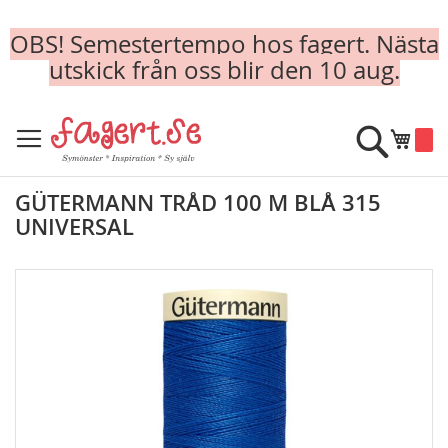
OBS! Semestertempo hos fagert. Nästa
utskick från oss blir den 10 aug.
Skip
to
Sök
Min k
Content
GÜTERMANN TRÅD 100 M BLÅ 315
UNIVERSAL
Skip
to
the
end
of
the
images
gallery