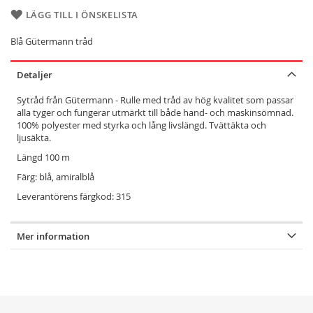
LÄGG TILL I ÖNSKELISTA
Blå Gütermann tråd
Detaljer
Sytråd från Gütermann - Rulle med tråd av hög kvalitet som
passar
alla tyger och fungerar utmärkt till både hand- och maskinsömnad.
100% polyester med styrka och lång livslängd. Tvättäkta och
ljusäkta.
Längd 100 m
Färg: blå, amiralblå
Leverantörens färgkod: 315
Mer information