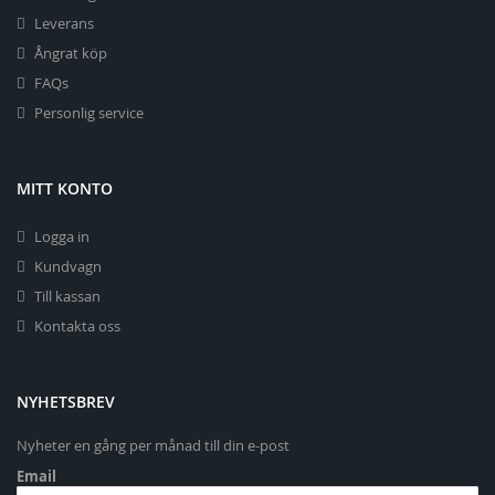
Leverans
Ångrat köp
FAQs
Personlig service
MITT KONTO
Logga in
Kundvagn
Till kassan
Kontakta oss
NYHETSBREV
Nyheter en gång per månad till din e-post
Email