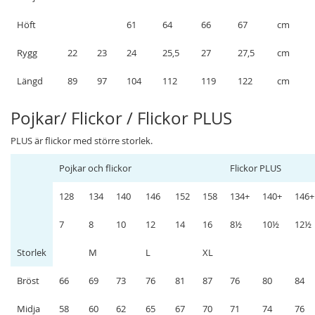
Höft
61
64
66
67
cm
Rygg
22
23
24
25,5
27
27,5
cm
Längd
89
97
104
112
119
122
cm
Pojkar/ Flickor / Flickor PLUS
PLUS är flickor med större storlek.
Pojkar och flickor
Flickor PLUS
128
134
140
146
152
158
134+
140+
146+
7
8
10
12
14
16
8½
10½
12½
Storlek
M
L
XL
Bröst
66
69
73
76
81
87
76
80
84
Midja
58
60
62
65
67
70
71
74
76