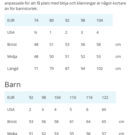
anpassade för att få plats med blöja och klänningar är något kortare
än för barnstorlek.
EUR
74
80
92
98
104
USA
½
1
2
3
4
Bröst
48
51
53
56
58
cm
Midja
48
50
51
52
53
cm
Längd
71
79
87
94
102
cm
Barn
EUR
92
98
104
110
116
122
USA
2
3
4
5
6
6X
Bröst
53
56
58
61
64
65
cm
Midja
51
52
53
55
56
57
cm