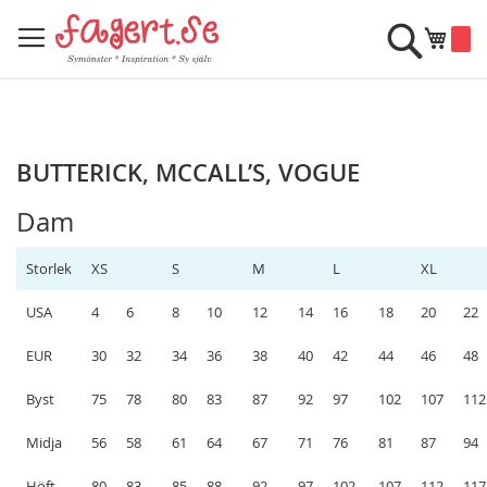
Skip
to
Sök
Min k
Content
BUTTERICK, MCCALL’S, VOGUE
Dam
Storlek
XS
S
M
L
XL
USA
4
6
8
10
12
14
16
18
20
22
EUR
30
32
34
36
38
40
42
44
46
48
Byst
75
78
80
83
87
92
97
102
107
112
Midja
56
58
61
64
67
71
76
81
87
94
Höft
80
83
85
88
92
97
102
107
112
117