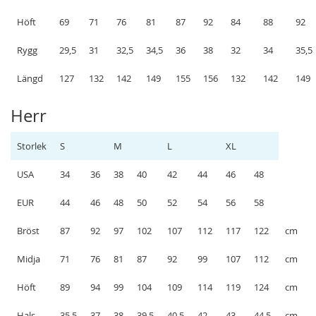
Höft
69
71
76
81
87
92
84
88
92
Rygg
29,5
31
32,5
34,5
36
38
32
34
35,5
Längd
127
132
142
149
155
156
132
142
149
Herr
Storlek
S
M
L
XL
USA
34
36
38
40
42
44
46
48
EUR
44
46
48
50
52
54
56
58
Bröst
87
92
97
102
107
112
117
122
cm
Midja
71
76
81
87
92
99
107
112
cm
Höft
89
94
99
104
109
114
119
124
cm
Hals
35,5
37
38
39,5
40,5
42
43
44,5
cm