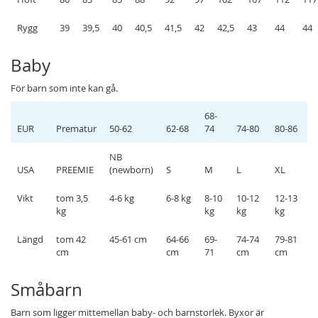
Rygg
39
39,5
40
40,5
41,5
42
42,5
43
44
44
Baby
För barn som inte kan gå.
68-
EUR
Prematur
50-62
62-68
74
74-80
80-86
NB
USA
PREEMIE
(newborn)
S
M
L
XL
Vikt
tom 3,5
4-6 kg
6-8 kg
8-10
10-12
12-13
kg
kg
kg
kg
Längd
tom 42
45-61 cm
64-66
69-
74-74
79-81
cm
cm
71
cm
cm
Småbarn
Barn som ligger mittemellan baby- och barnstorlek. Byxor är