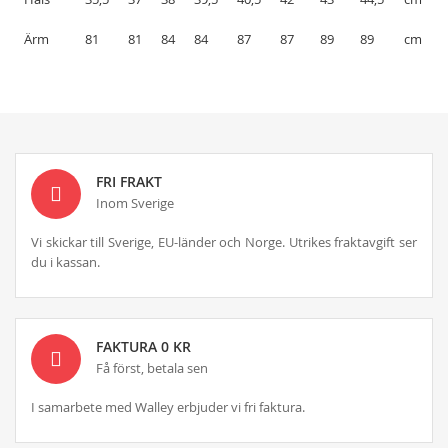
Ärm
81
81
84
84
87
87
89
89
cm
FRI FRAKT
Inom Sverige
Vi skickar till Sverige, EU-länder och Norge. Utrikes fraktavgift ser
du i kassan.
FAKTURA 0 KR
Få först, betala sen
I samarbete med Walley erbjuder vi fri faktura.