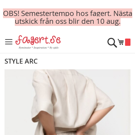
OBS! Semestertempo hos fagert. Nästa
utskick från oss blir den 10 aug.
Skip
to
Sök
Min k
Content
STYLE ARC