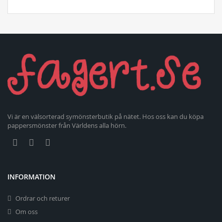
Vi är en välsorterad symönsterbutik på nätet. Hos oss kan du köpa
pappersmönster från Världens alla hörn.
INFORMATION
Ordrar och returer
Om oss