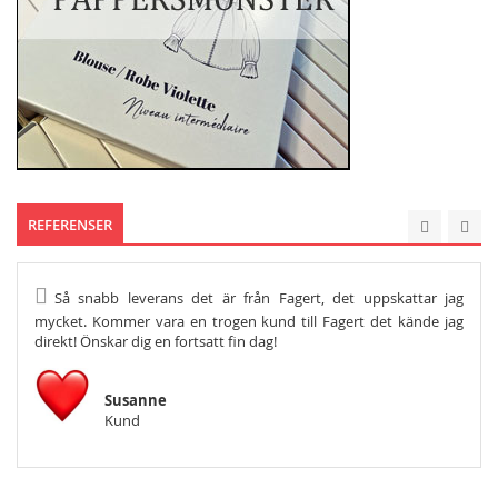
REFERENSER
Så snabb leverans det är från Fagert, det uppskattar jag
He
mycket. Kommer vara en trogen kund till Fagert det kände jag
Och s
direkt! Önskar dig en fortsatt fin dag!
Susanne
Kund