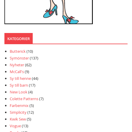
KATEGORIER
Butterick
(10)
Symönster
(137)
Nyheter
(62)
McCall's
(9)
Sy till henne
(44)
Sy till barn
(17)
New Look
(4)
Colette Patterns
(7)
Farbenmix
(5)
Simplicity
(12)
Kwik Sew
(5)
Vogue
(13)