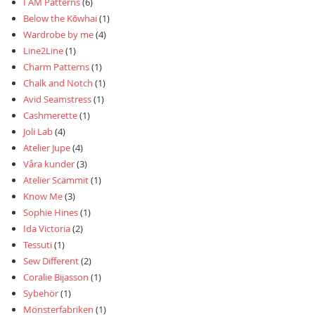
I AM Patterns
(6)
Below the Kōwhai
(1)
Wardrobe by me
(4)
Line2Line
(1)
Charm Patterns
(1)
Chalk and Notch
(1)
Avid Seamstress
(1)
Cashmerette
(1)
Joli Lab
(4)
Atelier Jupe
(4)
Våra kunder
(3)
Atelier Scämmit
(1)
Know Me
(3)
Sophie Hines
(1)
Ida Victoria
(2)
Tessuti
(1)
Sew Different
(2)
Coralie Bijasson
(1)
Sybehör
(1)
Mönsterfabriken
(1)