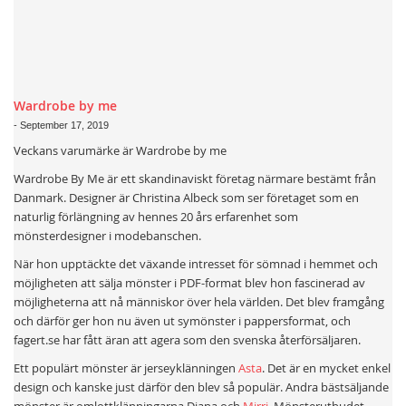
Wardrobe by me
-
September 17, 2019
Veckans varumärke är Wardrobe by me
Wardrobe By Me är ett skandinaviskt företag närmare bestämt från
Danmark. Designer är Christina Albeck som ser företaget som en
naturlig förlängning av hennes 20 års erfarenhet som
mönsterdesigner i modebanschen.
När hon upptäckte det växande intresset för sömnad i hemmet och
möjligheten att sälja mönster i PDF-format blev hon fascinerad av
möjligheterna att nå människor över hela världen. Det blev framgång
och därför ger hon nu även ut symönster i pappersformat, och
fagert.se har fått äran att agera som den svenska återförsäljaren.
Ett populärt mönster är jerseyklänningen
Asta
. Det är en mycket enkel
design och kanske just därför den blev så populär. Andra bästsäljande