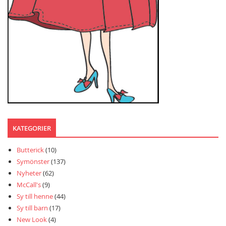
KATEGORIER
Butterick
(10)
Symönster
(137)
Nyheter
(62)
McCall's
(9)
Sy till henne
(44)
Sy till barn
(17)
New Look
(4)