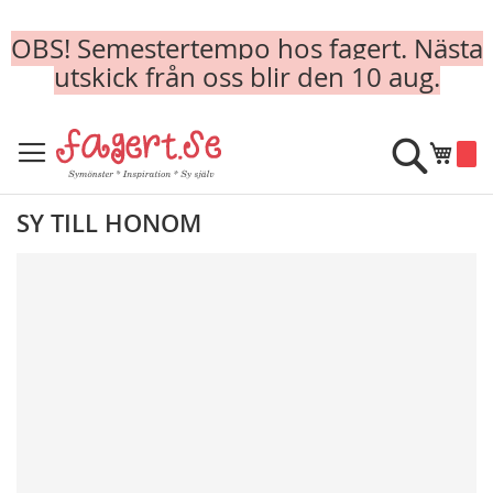
OBS! Semestertempo hos fagert. Nästa
utskick från oss blir den 10 aug.
Skip
to
Sök
Min k
Content
SY TILL HONOM