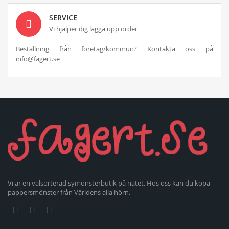
SERVICE
Vi hjälper dig lägga upp order
Beställning från företag/kommun? Kontakta oss på
info@fagert.se
Vi är en välsorterad symönsterbutik på nätet. Hos oss kan du köpa
pappersmönster från Världens alla hörn.