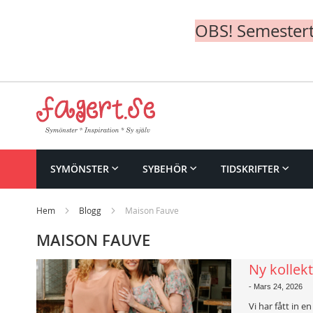
OBS! Semesterte
Skip
to
Content
SYMÖNSTER
SYBEHÖR
TIDSKRIFTER
Hem
Blogg
Maison Fauve
MAISON FAUVE
Ny kollek
-
Mars 24, 2026
Vi har fått in e