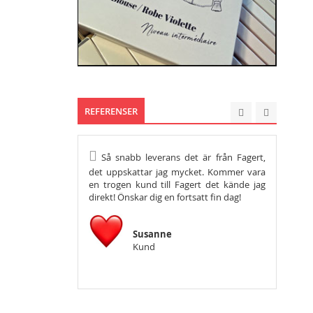
REFERENSER
Så snabb leverans det är från Fagert,
Hej, vil
det uppskattar jag mycket. Kommer vara
tacka så m
en trogen kund till Fagert det kände jag
önska er en
direkt! Önskar dig en fortsatt fin dag!
Susanne
Kund