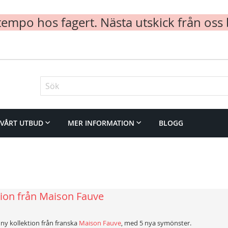
mpo hos fagert. Nästa utskick från oss 
Sök
VÅRT UTBUD
MER INFORMATION
BLOGG
tion från Maison Fauve
n ny kollektion från franska
Maison Fauve
, med 5 nya symönster.