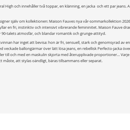
al High och innehåller två toppar, en klänning, en jacka och ett par jeans. Al
signer själv om kollektionen: Maison Fauves nya vår-sommarkollektion 2026
llar en fri, instinktiv och intensivt vibrerande femininitet. Maison Fauve drar 
v 90-talets atmosfär, och blandar romantik och grunge-attityd.
innan har inget att bevisa: hon är fri, sensuell, stark och genomsyrad av en
d veckade ballongärmar över lätt lösa jeans, en rebellisk Perfecto-jacka öve
ller till och med en maskulin skjorta med återupplivade proportioner… Varje
t måste, att stylas oändligt, bäras tillsammans eller separat.