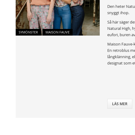
Den heter Natur
snyggt ihop.
Så här säger de
Natural High, hy
SYMÖNSTER
MAISON FAUVE
eufori, buren a
Maison Fauve-kv
En retroblus me
långklänning, e
designat som et
LÄS MER