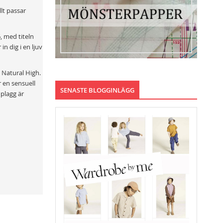
lt passar
, med titeln
in dig i en ljuv
 Natural High.
r en sensuell
SENASTE BLOGGINLÄGG
 plagg är