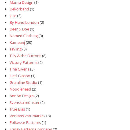
Mamu Design
(1)
Dekorband
(1)
Jalie
(3)
By Hand London
(2)
Deer & Doe
(1)
Named Clothing
(3)
Kampanj
(20)
Tävling
(3)
Tilly & the Buttons
(8)
Victory Patterns
(2)
Tina Givens
(3)
Liesl Gibson
(1)
Grainline Studio
(1)
Noodlehead
(2)
AnnAn Design
(2)
Svenska mönster
(2)
True Bias
(1)
Veckans varumärke
(18)
Folkwear Patterns
(1)
Friday Pattern Company
(2)