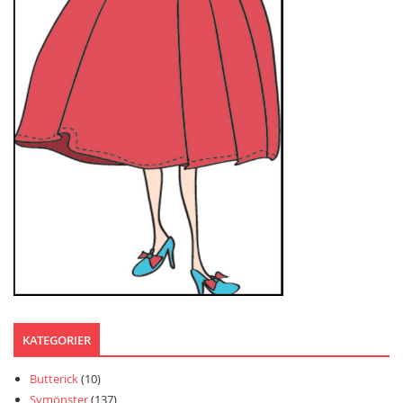
KATEGORIER
Butterick
(10)
Symönster
(137)