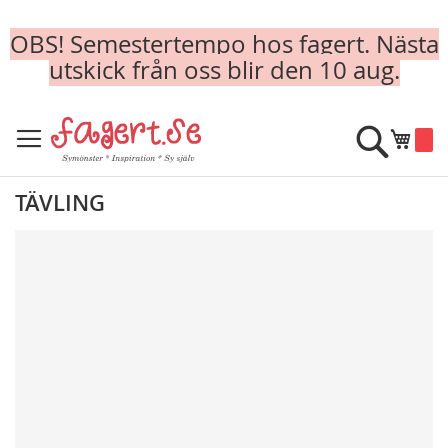
OBS! Semestertempo hos fagert. Nästa
utskick från oss blir den 10 aug.
Skip
to
Sök
Min k
Content
TÄVLING