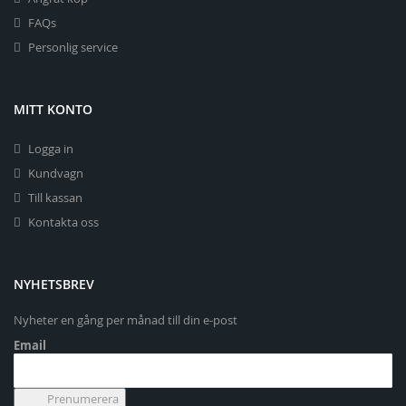
FAQs
Personlig service
MITT KONTO
Logga in
Kundvagn
Till kassan
Kontakta oss
NYHETSBREV
Nyheter en gång per månad till din e-post
Email