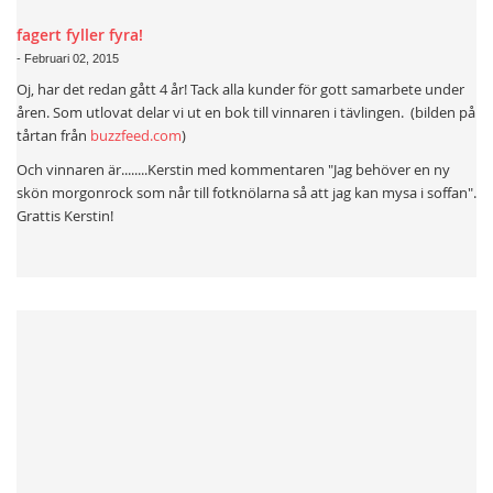
fagert fyller fyra!
-
Februari 02, 2015
Oj, har det redan gått 4 år! Tack alla kunder för gott samarbete under
åren. Som utlovat delar vi ut en bok till vinnaren i tävlingen. (bilden på
tårtan från
buzzfeed.com
)
Och vinnaren är........Kerstin med kommentaren "Jag behöver en ny
skön morgonrock som når till fotknölarna så att jag kan mysa i soffan".
Grattis Kerstin!