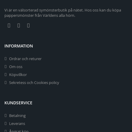
Vi är en välsorterad symönsterbutik på nätet. Hos oss kan du köpa
pappersmönster från Världens alla hörn.
INFORMATION
Ordrar och returer
Om oss
Köpvillkor
Sekretess och Cookies policy
KUNDSERVICE
Betalning
Leverans
Ångrat köp