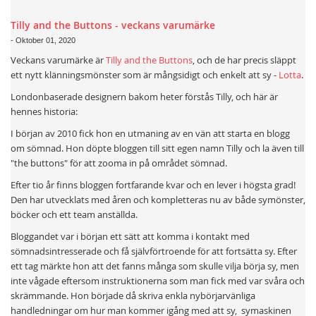
Tilly and the Buttons - veckans varumärke
-
Oktober 01, 2020
Veckans varumärke är
Tilly and the Buttons
, och de har precis släppt
ett nytt klänningsmönster som är mångsidigt och enkelt att sy -
Lotta
.
Londonbaserade designern bakom heter förstås Tilly, och här är
hennes historia:
I början av 2010 fick hon en utmaning av en vän att starta en blogg
om sömnad. Hon döpte bloggen till sitt egen namn Tilly och la även till
"the buttons" för att zooma in på området sömnad.
Efter tio år finns bloggen fortfarande kvar och en lever i högsta grad!
Den har utvecklats med åren och kompletteras nu av både symönster,
böcker och ett team anställda.
Bloggandet var i början ett sätt att komma i kontakt med
sömnadsintresserade och få självförtroende för att fortsätta sy. Efter
ett tag märkte hon att det fanns många som skulle vilja börja sy, men
inte vågade eftersom instruktionerna som man fick med var svåra och
skrämmande. Hon började då skriva enkla nybörjarvänliga
handledningar om hur man kommer igång med att sy, symaskinen