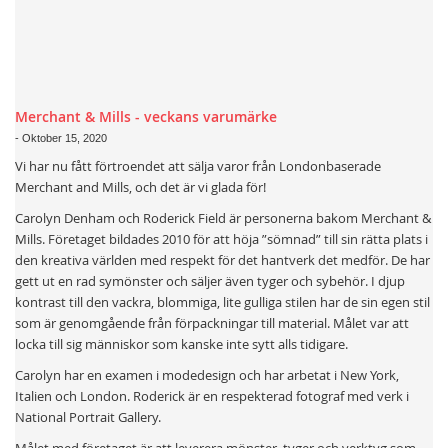
Merchant & Mills - veckans varumärke
-
Oktober 15, 2020
Vi har nu fått förtroendet att sälja varor från Londonbaserade
Merchant and Mills, och det är vi glada för!
Carolyn Denham och Roderick Field är personerna bakom Merchant &
Mills. Företaget bildades 2010 för att höja ”sömnad” till sin rätta plats i
den kreativa världen med respekt för det hantverk det medför. De har
gett ut en rad symönster och säljer även tyger och sybehör. I djup
kontrast till den vackra, blommiga, lite gulliga stilen har de sin egen stil
som är genomgående från förpackningar till material. Målet var att
locka till sig människor som kanske inte sytt alls tidigare.
Carolyn har en examen i modedesign och har arbetat i New York,
Italien och London. Roderick är en respekterad fotograf med verk i
National Portrait Gallery.