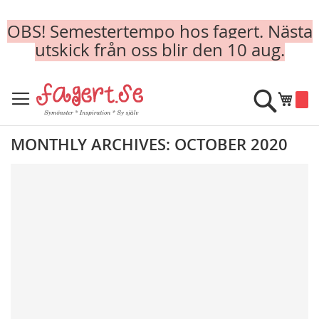
OBS! Semestertempo hos fagert. Nästa
utskick från oss blir den 10 aug.
Skip
to
Sök
Min k
Content
MONTHLY ARCHIVES: OCTOBER 2020