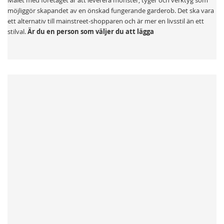
Målet med företaget är att leverera mönster, tyger och verktyg som
möjliggör skapandet av en önskad fungerande garderob. Det ska vara
ett alternativ till mainstreet-shopparen och är mer en livsstil än ett
stilval.
Är du en person som väljer du att lägga