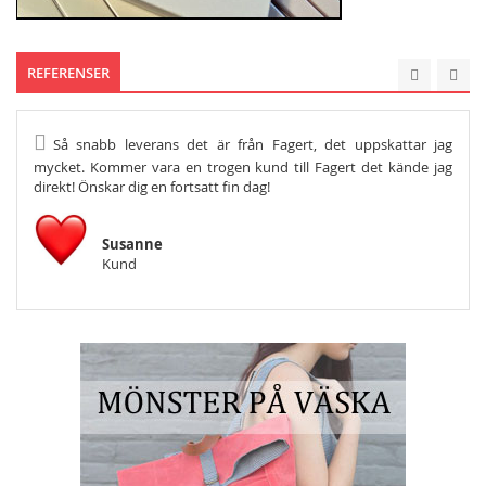
REFERENSER
Så snabb leverans det är från Fagert, det uppskattar jag
He
mycket. Kommer vara en trogen kund till Fagert det kände jag
Och s
direkt! Önskar dig en fortsatt fin dag!
Susanne
Kund