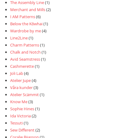
The Assembly Line
(1)
Merchant and Mills
(2)
I AM Patterns
(6)
Below the Kōwhai
(1)
Wardrobe by me
(4)
Line2Line
(1)
Charm Patterns
(1)
Chalk and Notch
(1)
Avid Seamstress
(1)
Cashmerette
(1)
Joli Lab
(4)
Atelier Jupe
(4)
Våra kunder
(3)
Atelier Scämmit
(1)
Know Me
(3)
Sophie Hines
(1)
Ida Victoria
(2)
Tessuti
(1)
Sew Different
(2)
Coralie Bijasson
(1)