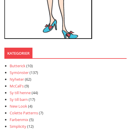
KATEGORIER
Butterick
(10)
Symönster
(137)
Nyheter
(62)
McCall's
(9)
Sy till henne
(44)
Sy till barn
(17)
New Look
(4)
Colette Patterns
(7)
Farbenmix
(5)
Simplicity
(12)