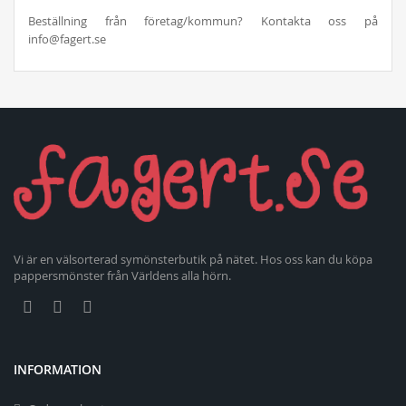
Beställning från företag/kommun? Kontakta oss på
info@fagert.se
Vi är en välsorterad symönsterbutik på nätet. Hos oss kan du köpa
pappersmönster från Världens alla hörn.
INFORMATION