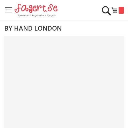
Skip
to
Sök
Min k
Content
BY HAND LONDON