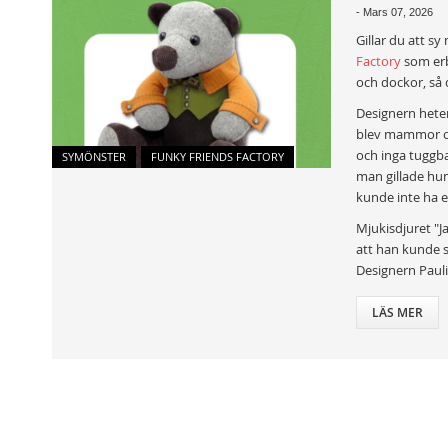
-
Mars 07, 2026
Gillar du att s
Factory
som erb
och dockor, så d
Designern hete
blev mammor och
och inga tuggba
SYMÖNSTER
FUNKY FRIENDS FACTORY
man gillade hu
kunde inte ha e
Mjukisdjuret "J
att han kunde s
Designern Pauli
LÄS MER