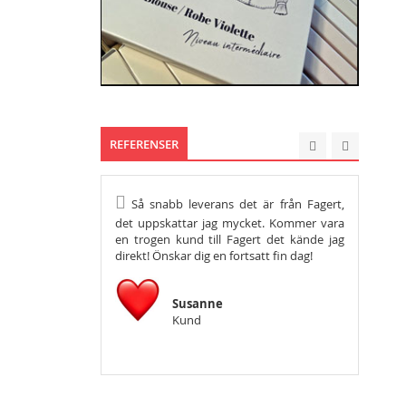
REFERENSER
Så snabb leverans det är från Fagert,
Hej, vil
det uppskattar jag mycket. Kommer vara
tacka så m
en trogen kund till Fagert det kände jag
önska er en
direkt! Önskar dig en fortsatt fin dag!
Susanne
Kund