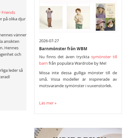
 Friends
 på olika djur
h hennes vänner
2026-07-27
da ansikten
ion. Hennes
Barnmönster från WBM
lägenhet och
Nu finns det även tryckta
symönster till
barn
från populära Wardrobe by Me!
liga leder så
Missa inte dessa gulliga mönster till de
cerad!
små. Vissa modeller är inspirerade av
motsvarande symönster i vuxenstorlek.
Läs mer »