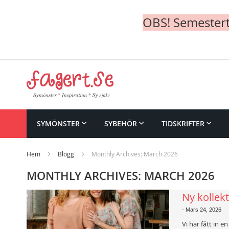
OBS! Semesterte
Skip
to
Content
SYMÖNSTER
SYBEHÖR
TIDSKRIFTER
Hem
Blogg
Monthly Archives: March 2026
MONTHLY ARCHIVES: MARCH 2026
Ny kollek
-
Mars 24, 2026
Vi har fått in e