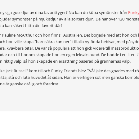
y mysiga gosedjur av dina favorittyger? Nu kan du köpa symönster från
Funky
juder symönster på mjukisdjur av alla sorters djur. De har över 120 mönster
u kan säkert hitta din favorit där!
r Pauline McArthur och hon finns i Australien. Det började med att hon oc
 hon ville skapa "barnsäkra kaniner" till alla nyfödda bebisar, med påsyd
ra, kvävbara bitar. De var så populära att hon gick vidare till massprodukt
ndar och till honom skapade hon en egen leksakshund. De bodde i en liten 
n riktig valp, så hon skapade en ersättning baserad på grannarnas valp.
ake Jack Russell" kom till och Funky Friends blev TVÅ! Jake designades med rör
itta, stå och luta huvudet åt sidan. Han är verkligen söt men ganska kompli
ne är ganska otålig och föredrar