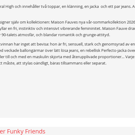
al High och innehåller två toppar, en klänning, en jacka och ett par jeans. Al
signer själv om kollektionen: Maison Fauves nya vår-sommarkollektion 2026
llar en fri, instinktiv och intensivt vibrerande femininitet. Maison Fauve drar 
v 90-talets atmosfär, och blandar romantik och grunge-attityd.
innan har inget att bevisa: hon är fri, sensuell, stark och genomsyrad av en
d veckade ballongärmar över lätt lösa jeans, en rebellisk Perfecto-jacka öve
ller till och med en maskulin skjorta med återupplivade proportioner… Varje
t måste, att stylas oändligt, bäras tillsammans eller separat.
er Funky Friends