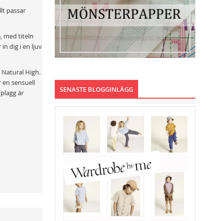
lt passar
, med titeln
in dig i en ljuv
 Natural High.
r en sensuell
SENASTE BLOGGINLÄGG
 plagg är