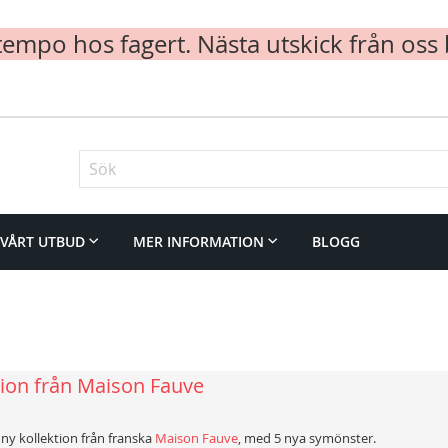
mpo hos fagert. Nästa utskick från oss 
Sök
VÅRT UTBUD
MER INFORMATION
BLOGG
tion från Maison Fauve
n ny kollektion från franska
Maison Fauve
, med 5 nya symönster.