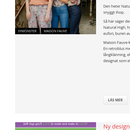
Den heter Natur
snyggt ihop.
Så här säger de
Natural High, hy
SYMÖNSTER
MAISON FAUVE
eufori, buren a
Maison Fauve-kv
En retroblus me
långklänning, e
designat som et
LÄS MER
Ny design