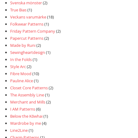
Svenska mönster
(2)
True Bias
(1)
Veckans varumärke
(18)
Folkwear Patterns
(1)
Friday Pattern Company
(2)
Papercut Patterns
(2)
Made by Runi
(2)
Sewingheartdesign
(1)
In the Folds
(1)
Style Arc
(2)
Fibre Mood
(10)
Pauline Alice
(1)
Closet Core Patterns
(2)
The Assembly Line
(1)
Merchant and Mills
(2)
I AM Patterns
(6)
Below the Kōwhai
(1)
Wardrobe by me
(4)
Line2Line
(1)
Charm Patterns
(1)