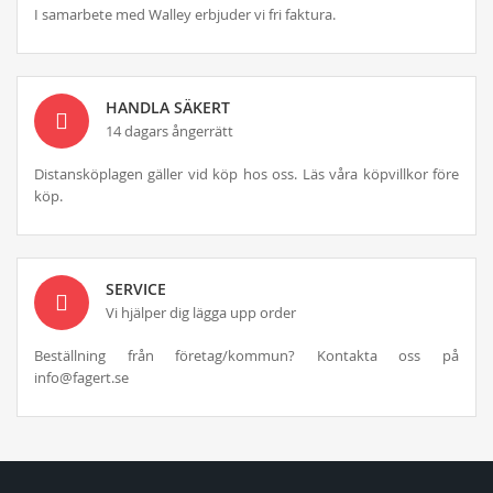
I samarbete med Walley erbjuder vi fri faktura.
HANDLA SÄKERT
14 dagars ångerrätt
Distansköplagen gäller vid köp hos oss. Läs våra köpvillkor före
köp.
SERVICE
Vi hjälper dig lägga upp order
Beställning från företag/kommun? Kontakta oss på
info@fagert.se