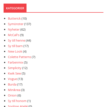
KATEGORIER
Butterick
(10)
Symönster
(137)
Nyheter
(62)
McCall's
(9)
Sy till henne
(44)
Sy till barn
(17)
New Look
(4)
Colette Patterns
(7)
Farbenmix
(5)
Simplicity
(12)
Kwik Sew
(5)
Vogue
(13)
Burda
(17)
Minikrea
(3)
Onion
(6)
Sy till honom
(1)
Sophias Ateljé
(0)