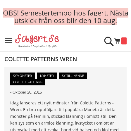
OBS! Semestertempo hos fagert. Nästa
utskick från oss blir den 10 aug.
Skip
to
Sök
Min k
Content
COLETTE PATTERNS WREN
SYMÖNSTER
NYHETER
SY TILL HENNE
COLETTE PATTERNS
-
Oktober 20, 2015
Idag lanseras ett nytt mönster från Colette Patterns -
Wren. En bra uppföljare till populära Moneta är detta
mönster på feminin, stickad klänning i omlott-stil. Den
kan sys som en ärmlös klänning, livstycket i omlott är
utsmyckat med ett rynkat band vid halsen och kjol med