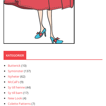
KATEGORIER
Butterick
(10)
Symönster
(137)
Nyheter
(62)
McCall's
(9)
Sy till henne
(44)
Sy till barn
(17)
New Look
(4)
Colette Patterns
(7)