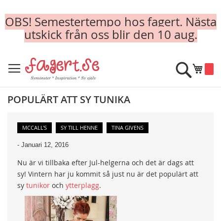
OBS! Semestertempo hos fagert. Nästa
utskick från oss blir den 10 aug.
Skip
to
Sök
Min k
Content
POPULÄRT ATT SY TUNIKA
MCCALL'S
SY TILL HENNE
TINA GIVENS
-
Januari 12, 2016
Nu är vi tillbaka efter Jul-helgerna och det är dags att
sy! Vintern har ju kommit så just nu är det populärt att
sy
tunikor
och
ytterplagg
.