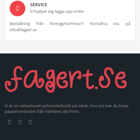
SERVICE
Vi hjälper dig lägga upp order
Beställning från företag/kommun? Kontakta oss på
info@fagert.se
Vi är en välsorterad symönsterbutik på nätet. Hos oss kan du köpa
pappersmönster från Världens alla hörn.