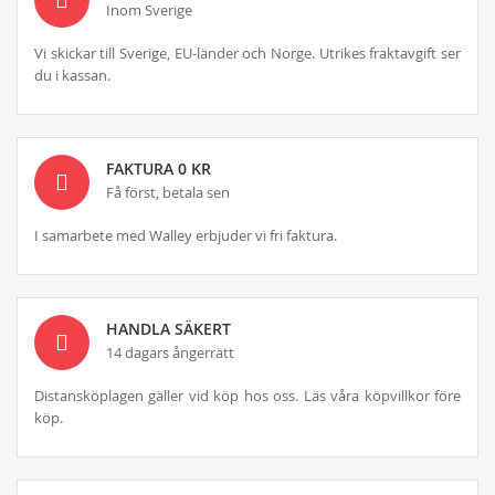
Inom Sverige
Vi skickar till Sverige, EU-länder och Norge. Utrikes fraktavgift ser
du i kassan.
FAKTURA 0 KR
Få först, betala sen
I samarbete med Walley erbjuder vi fri faktura.
HANDLA SÄKERT
14 dagars ångerrätt
Distansköplagen gäller vid köp hos oss. Läs våra köpvillkor före
köp.