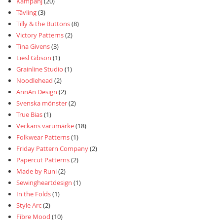
Kampanj
(20)
Tävling
(3)
Tilly & the Buttons
(8)
Victory Patterns
(2)
Tina Givens
(3)
Liesl Gibson
(1)
Grainline Studio
(1)
Noodlehead
(2)
AnnAn Design
(2)
Svenska mönster
(2)
True Bias
(1)
Veckans varumärke
(18)
Folkwear Patterns
(1)
Friday Pattern Company
(2)
Papercut Patterns
(2)
Made by Runi
(2)
Sewingheartdesign
(1)
In the Folds
(1)
Style Arc
(2)
Fibre Mood
(10)