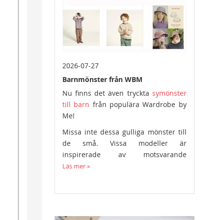
2026-07-27
Barnmönster från WBM
Nu finns det även tryckta
symönster
till barn
från populära Wardrobe by
Me!
Missa inte dessa gulliga mönster till
de små. Vissa modeller är
inspirerade av motsvarande
symönster i vuxenstorlek.
Läs mer »