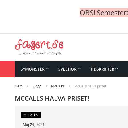
OBS! Semesterte
Skip
to
Content
SYMÖNSTER
SYBEHÖR
TIDSKRIFTER
Hem
Blogg
McCall's
McCalls halva priset!
MCCALLS HALVA PRISET!
MCCALL'S
-
Maj 24, 2024