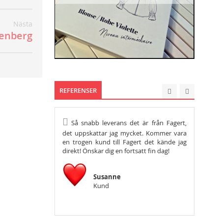
Nästa
tenberg
REFERENSER
Så snabb leverans det är från Fagert,
Hej, vil
det uppskattar jag mycket. Kommer vara
tacka så m
en trogen kund till Fagert det kände jag
önska er en
direkt! Önskar dig en fortsatt fin dag!
Susanne
Kund