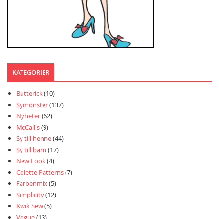
KATEGORIER
Butterick
(10)
Symönster
(137)
Nyheter
(62)
McCall's
(9)
Sy till henne
(44)
Sy till barn
(17)
New Look
(4)
Colette Patterns
(7)
Farbenmix
(5)
Simplicity
(12)
Kwik Sew
(5)
Vogue
(13)