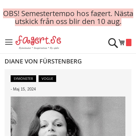
OBS! Semestertempo hos fagert. Nästa
utskick från oss blir den 10 aug.
Skip
to
Sök
Min k
Content
DIANE VON FÜRSTENBERG
SYMÖNSTER
VOGUE
-
Maj 15, 2024