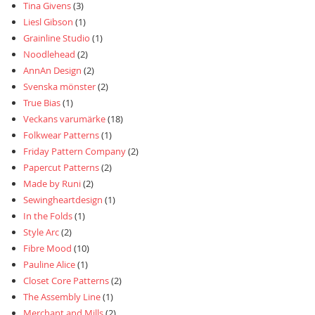
Tina Givens
(3)
Liesl Gibson
(1)
Grainline Studio
(1)
Noodlehead
(2)
AnnAn Design
(2)
Svenska mönster
(2)
True Bias
(1)
Veckans varumärke
(18)
Folkwear Patterns
(1)
Friday Pattern Company
(2)
Papercut Patterns
(2)
Made by Runi
(2)
Sewingheartdesign
(1)
In the Folds
(1)
Style Arc
(2)
Fibre Mood
(10)
Pauline Alice
(1)
Closet Core Patterns
(2)
The Assembly Line
(1)
Merchant and Mills
(2)