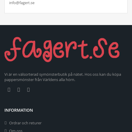
info@fagert.se
Vi är en välsorterad symönsterbutik på nätet. Hos oss kan du köpa
pappersmönster från Världens alla hörn.
INFORMATION
Ordrar och returer
Om oss