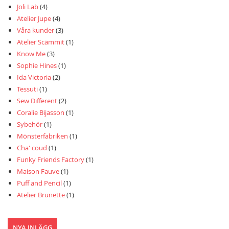
Joli Lab
(4)
Atelier Jupe
(4)
Våra kunder
(3)
Atelier Scämmit
(1)
Know Me
(3)
Sophie Hines
(1)
Ida Victoria
(2)
Tessuti
(1)
Sew Different
(2)
Coralie Bijasson
(1)
Sybehör
(1)
Mönsterfabriken
(1)
Cha' coud
(1)
Funky Friends Factory
(1)
Maison Fauve
(1)
Puff and Pencil
(1)
Atelier Brunette
(1)
NYA INLÄGG