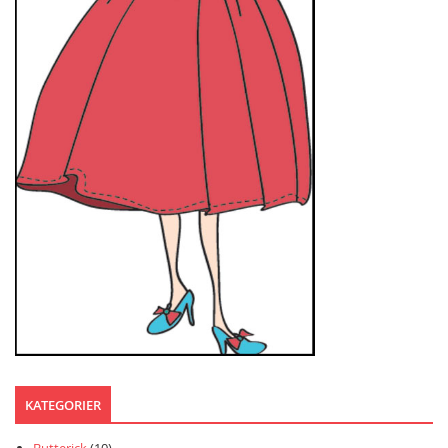
KATEGORIER
Butterick
(10)