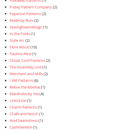
Folkwear Patterns
(1)
Friday Pattern Company
(2)
Papercut Patterns
(2)
Made by Runi
(2)
Sewingheartdesign
(1)
In the Folds
(1)
Style Arc
(2)
Fibre Mood
(10)
Pauline Alice
(1)
Closet Core Patterns
(2)
The Assembly Line
(1)
Merchant and Mills
(2)
I AM Patterns
(6)
Below the Kōwhai
(1)
Wardrobe by me
(4)
Line2Line
(1)
Charm Patterns
(1)
Chalk and Notch
(1)
Avid Seamstress
(1)
Cashmerette
(1)