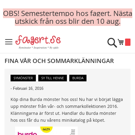
OBS! Semestertempo hos fagert. Nästa
utskick från oss blir den 10 aug.
Skip
to
Sök
Min k
Content
FINA VÅR OCH SOMMARKLÄNNINGAR
SYMÖNSTER
SY TILL HENNE
BURDA
-
Februari 16, 2016
Köp dina Burda mönster hos oss! Nu har vi börjat lägga
upp mönster från vår- och sommarkollektionen 2016.
Klänningarna är först ut. Handlar du Burda mönster
hos oss får du nu vårens minikatalog på köpet.