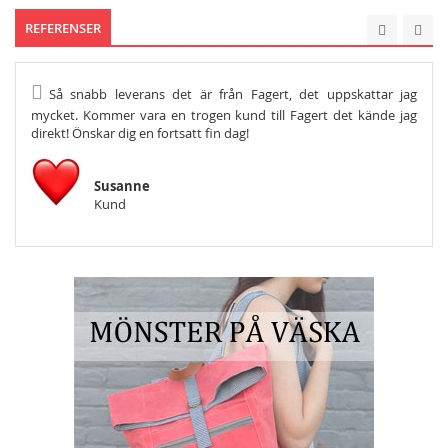
REFERENSER
Så snabb leverans det är från Fagert, det uppskattar jag
He
mycket. Kommer vara en trogen kund till Fagert det kände jag
Och s
direkt! Önskar dig en fortsatt fin dag!
Susanne
Kund