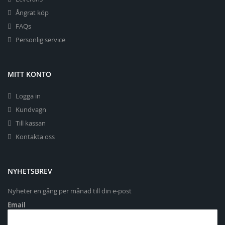
Ångrat köp
FAQs
Personlig service
MITT KONTO
Logga in
Kundvagn
Till kassan
Kontakta oss
NYHETSBREV
Nyheter en gång per månad till din e-post
Email