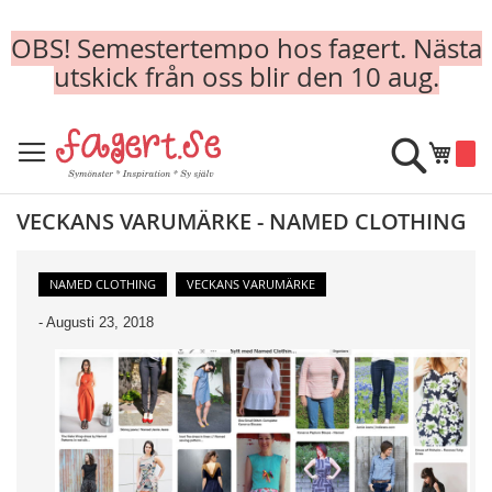
OBS! Semestertempo hos fagert. Nästa
utskick från oss blir den 10 aug.
Skip
to
Sök
Min k
Content
VECKANS VARUMÄRKE - NAMED CLOTHING
NAMED CLOTHING
VECKANS VARUMÄRKE
-
Augusti 23, 2018