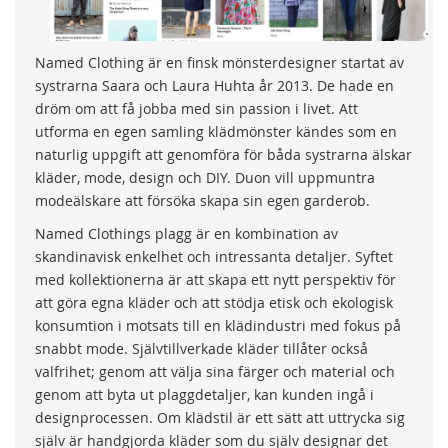
Named Clothing är en finsk mönsterdesigner startat av
systrarna Saara och Laura Huhta år 2013. De hade en
dröm om att få jobba med sin passion i livet. Att
utforma en egen samling klädmönster kändes som en
naturlig uppgift att genomföra för båda systrarna älskar
kläder, mode, design och DIY. Duon vill uppmuntra
modeälskare att försöka skapa sin egen garderob.
Named Clothings plagg är en kombination av
skandinavisk enkelhet och intressanta detaljer. Syftet
med kollektionerna är att skapa ett nytt perspektiv för
att göra egna kläder och att stödja etisk och ekologisk
konsumtion i motsats till en klädindustri med fokus på
snabbt mode. Självtillverkade kläder tillåter också
valfrihet; genom att välja sina färger och material och
genom att byta ut plaggdetaljer, kan kunden ingå i
designprocessen. Om klädstil är ett sätt att uttrycka sig
själv är handgjorda kläder som du själv designar det