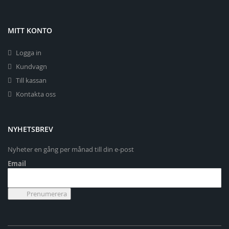
MITT KONTO
Logga in
Kundvagn
Till kassan
Kontakta oss
NYHETSBREV
Nyheter en gång per månad till din e-post
Email