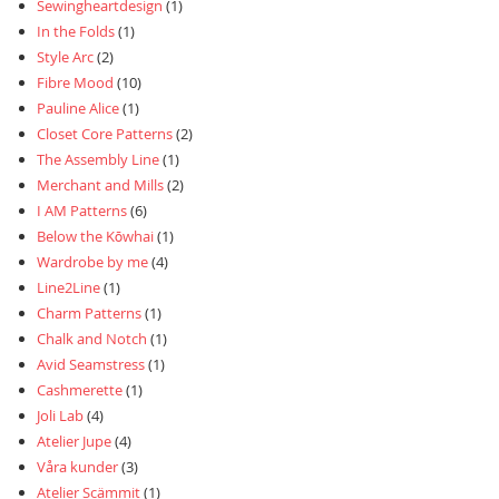
Sewingheartdesign
(1)
In the Folds
(1)
Style Arc
(2)
Fibre Mood
(10)
Pauline Alice
(1)
Closet Core Patterns
(2)
The Assembly Line
(1)
Merchant and Mills
(2)
I AM Patterns
(6)
Below the Kōwhai
(1)
Wardrobe by me
(4)
Line2Line
(1)
Charm Patterns
(1)
Chalk and Notch
(1)
Avid Seamstress
(1)
Cashmerette
(1)
Joli Lab
(4)
Atelier Jupe
(4)
Våra kunder
(3)
Atelier Scämmit
(1)