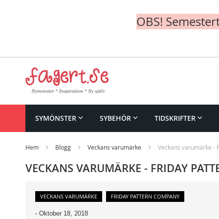
OBS! Semesterte
Skip
to
Content
SYMÖNSTER
SYBEHÖR
TIDSKRIFTER
Hem
Blogg
Veckans varumärke
Veckans varumärke - 
VECKANS VARUMÄRKE - FRIDAY PAT
VECKANS VARUMÄRKE
FRIDAY PATTERN COMPANY
-
Oktober 18, 2018