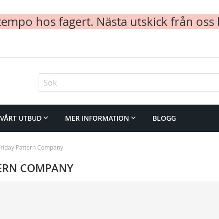
mpo hos fagert. Nästa utskick från oss 
Sök
VÅRT UTBUD
MER INFORMATION
BLOGG
Friday Pattern Company
TERN COMPANY