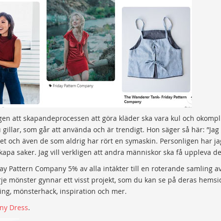
gen att skapandeprocessen att göra kläder ska vara kul och okompl
llar, som går att använda och är trendigt. Hon säger så här: ”Jag v
vet och även de som aldrig har rört en symaskin. Personligen har ja
pa saker. Jag vill verkligen att andra människor ska få uppleva de
day Pattern Company 5% av alla intäkter till en roterande samling a
rje mönster gynnar ett visst projekt, som du kan se på deras hemsi
ing, mönsterhack, inspiration och mer.
ny Dress
.