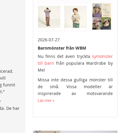
2026-07-27
Barnmönster från WBM
Nu finns det även tryckta
symönster
till barn
från populära Wardrobe by
Me!
icerad.
ill
Missa inte dessa gulliga mönster till
g funnit
de små. Vissa modeller är
t.”
inspirerade av motsvarande
symönster i vuxenstorlek.
Läs mer »
v
da. De har