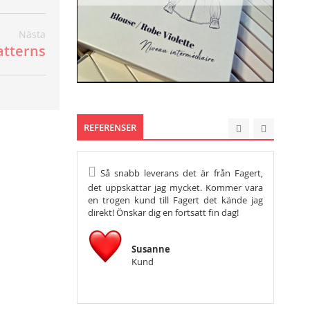
Nästa
atterns
REFERENSER
Så snabb leverans det är från Fagert,
Hej, vil
det uppskattar jag mycket. Kommer vara
tacka så m
en trogen kund till Fagert det kände jag
önska er en
direkt! Önskar dig en fortsatt fin dag!
Susanne
Kund