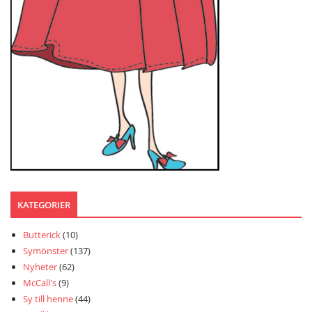
KATEGORIER
Butterick
(10)
Symönster
(137)
Nyheter
(62)
McCall's
(9)
Sy till henne
(44)