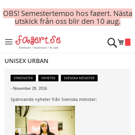
OBS! Semestertempo hos fagert. Nästa
utskick från oss blir den 10 aug.
Skip
to
Sök
Min k
Content
UNISEX URBAN
SYMÖNSTER
NYHETER
SVENSKA MÖNSTER
-
November 28, 2016
Spännande nyheter från Svenska mönster: