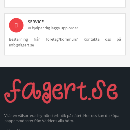
SERVICE
Vi hjälper dig lägga upp order
Beställning från företag/kommun? Kontakta oss på
info@fagert.se
Vi är en välsorterad symönsterbutik på nätet. Hos oss kan du köpa
pappersmönster från Världens alla hörn.