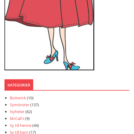
KATEGORIER
Butterick
(10)
Symönster
(137)
Nyheter
(62)
McCall's
(9)
Sy till henne
(44)
Sy till barn
(17)