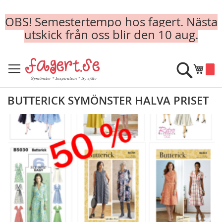
OBS! Semestertempo hos fagert. Nästa
utskick från oss blir den 10 aug.
Skip
to
Sök
Min k
Content
BUTTERICK SYMÖNSTER HALVA PRISET