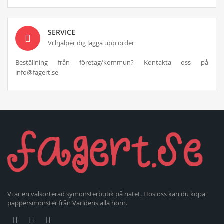
SERVICE
Vi hjälper dig lägga upp order
Beställning från företag/kommun? Kontakta oss på
info@fagert.se
Vi är en välsorterad symönsterbutik på nätet. Hos oss kan du köpa
pappersmönster från Världens alla hörn.