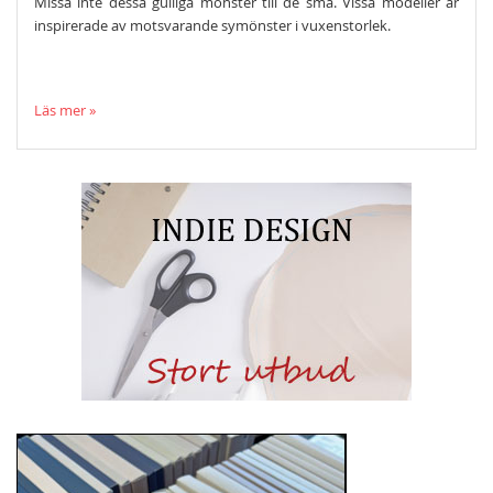
Missa inte dessa gulliga mönster till de små. Vissa modeller är
inspirerade av motsvarande symönster i vuxenstorlek.
Läs mer »