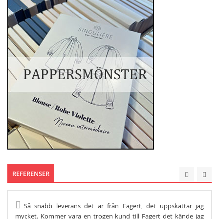
REFERENSER
Så snabb leverans det är från Fagert, det uppskattar jag
He
mycket. Kommer vara en trogen kund till Fagert det kände jag
Och s