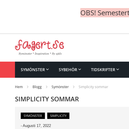
OBS! Semesterte
Skip
to
Content
SYMÖNSTER
SYBEHÖR
TIDSKRIFTER
Hem
Blogg
Symönster
Simplicity sommar
SIMPLICITY SOMMAR
SYMÖNSTER
SIMPLICITY
-
Augusti 17, 2022