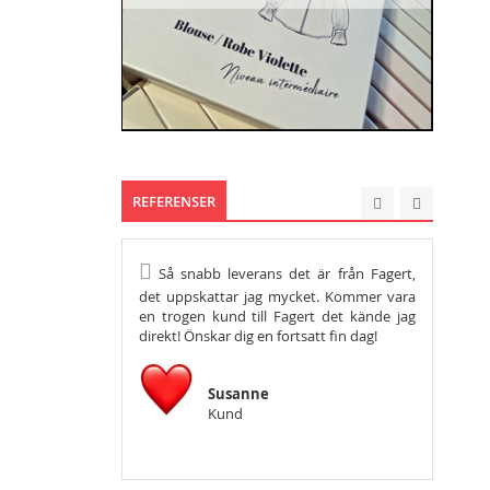
REFERENSER
Så snabb leverans det är från Fagert,
Hej, vil
det uppskattar jag mycket. Kommer vara
tacka så m
en trogen kund till Fagert det kände jag
önska er en
direkt! Önskar dig en fortsatt fin dag!
Susanne
Kund