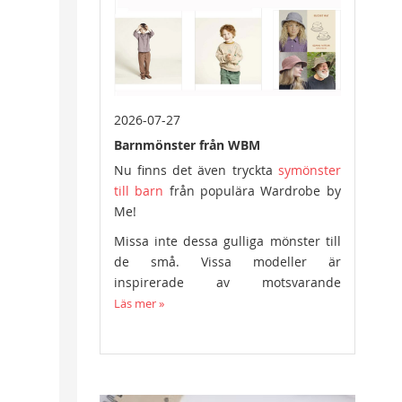
2026-07-27
Barnmönster från WBM
Nu finns det även tryckta
symönster
till barn
från populära Wardrobe by
Me!
Missa inte dessa gulliga mönster till
de små. Vissa modeller är
inspirerade av motsvarande
symönster i vuxenstorlek.
Läs mer »