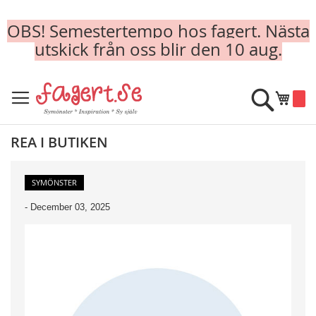
OBS! Semestertempo hos fagert. Nästa
utskick från oss blir den 10 aug.
Skip
to
Sök
Min k
Content
REA I BUTIKEN
SYMÖNSTER
-
December 03, 2025