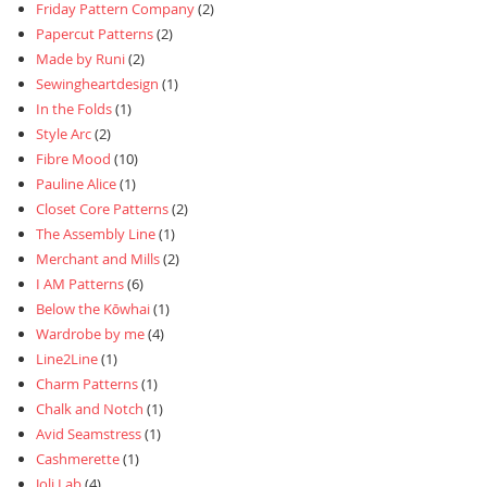
Friday Pattern Company
(2)
Papercut Patterns
(2)
Made by Runi
(2)
Sewingheartdesign
(1)
In the Folds
(1)
Style Arc
(2)
Fibre Mood
(10)
Pauline Alice
(1)
Closet Core Patterns
(2)
The Assembly Line
(1)
Merchant and Mills
(2)
I AM Patterns
(6)
Below the Kōwhai
(1)
Wardrobe by me
(4)
Line2Line
(1)
Charm Patterns
(1)
Chalk and Notch
(1)
Avid Seamstress
(1)
Cashmerette
(1)
Joli Lab
(4)