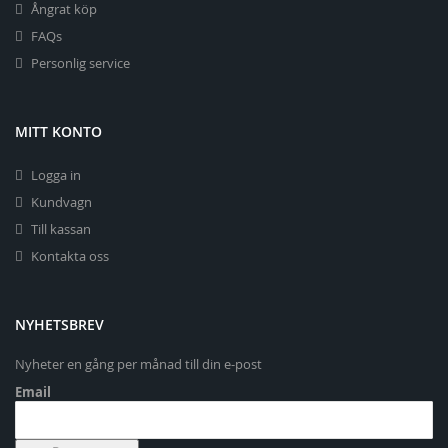
Ångrat köp
FAQs
Personlig service
MITT KONTO
Logga in
Kundvagn
Till kassan
Kontakta oss
NYHETSBREV
Nyheter en gång per månad till din e-post
Email