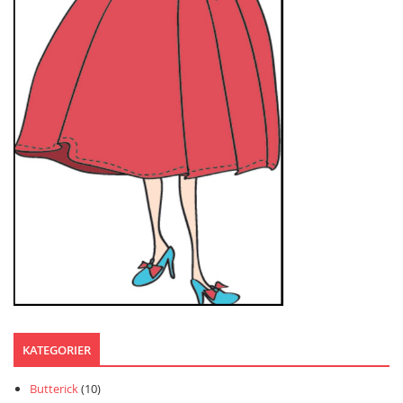
KATEGORIER
Butterick
(10)