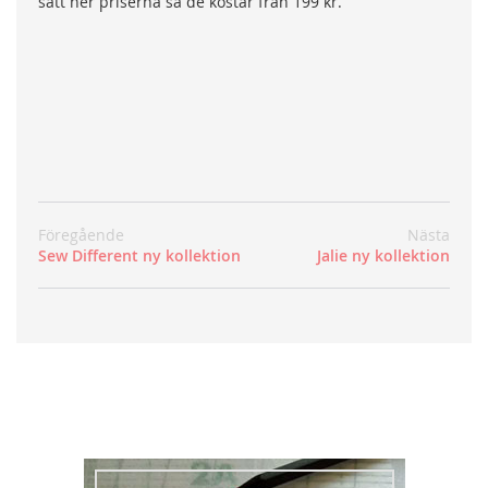
satt ner priserna så de kostar från 199 kr.
Föregående
Nästa
Sew Different ny kollektion
Jalie ny kollektion