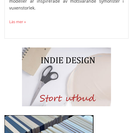
modeller är inspirerade av motsvarande symönster i
vuxenstorlek.
Läs mer »