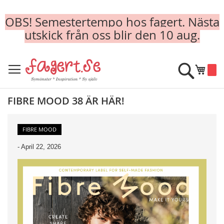
OBS! Semestertempo hos fagert. Nästa
utskick från oss blir den 10 aug.
Skip
to
Sök
Min k
Content
FIBRE MOOD 38 ÄR HÄR!
FIBRE MOOD
-
April 22, 2026