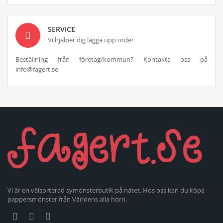
SERVICE
Vi hjälper dig lägga upp order
Beställning från företag/kommun? Kontakta oss på
info@fagert.se
Vi är en välsorterad symönsterbutik på nätet. Hos oss kan du köpa
pappersmönster från Världens alla hörn.