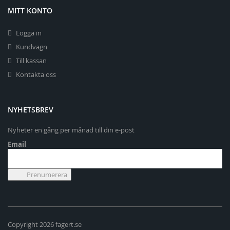
MITT KONTO
Logga in
Kundvagn
Till kassan
Kontakta oss
NYHETSBREV
Nyheter en gång per månad till din e-post
Email
Copyright 2026 fagert.se