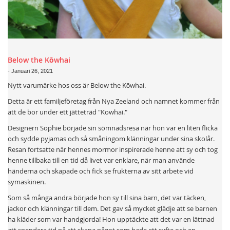
Below the Kōwhai
-
Januari 26, 2021
Nytt varumärke hos oss är Below the Kōwhai.
Detta är ett familjeföretag från Nya Zeeland och namnet kommer från
att de bor under ett jätteträd "Kowhai."
Designern Sophie började sin sömnadsresa när hon var en liten flicka
och sydde pyjamas och så småningom klänningar under sina skolår.
Resan fortsatte när hennes mormor inspirerade henne att sy och tog
henne tillbaka till en tid då livet var enklare, när man använde
händerna och skapade och fick se frukterna av sitt arbete vid
symaskinen.
Som så många andra började hon sy till sina barn, det var täcken,
jackor och klänningar till dem. Det gav så mycket glädje att se barnen
ha kläder som var handgjorda! Hon upptäckte att det var en lättnad