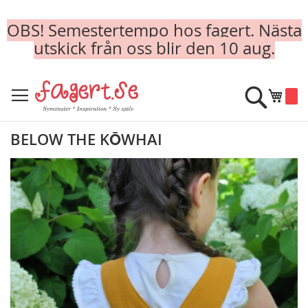
OBS! Semestertempo hos fagert. Nästa
utskick från oss blir den 10 aug.
Skip
to
Sök
Min k
Content
BELOW THE KŌWHAI