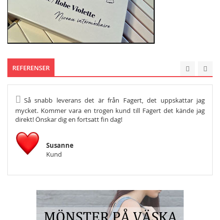
REFERENSER
Så snabb leverans det är från Fagert, det uppskattar jag
He
mycket. Kommer vara en trogen kund till Fagert det kände jag
Och s
direkt! Önskar dig en fortsatt fin dag!
Susanne
Kund