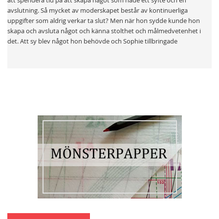
att spendera tid på att skapa något som hade ett syfte och en
avslutning. Så mycket av moderskapet består av kontinuerliga
uppgifter som aldrig verkar ta slut? Men när hon sydde kunde hon
skapa och avsluta något och känna stolthet och målmedvetenhet i
det. Att sy blev något hon behövde och Sophie tillbringade