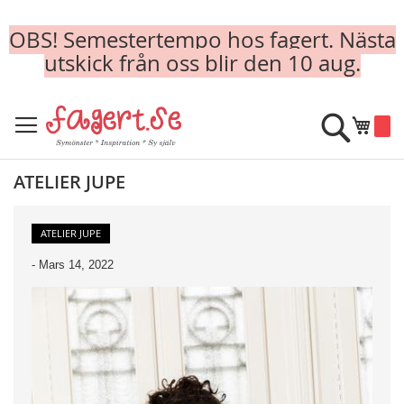
OBS! Semestertempo hos fagert. Nästa
utskick från oss blir den 10 aug.
Skip
to
Sök
Min k
Content
ATELIER JUPE
ATELIER JUPE
-
Mars 14, 2022