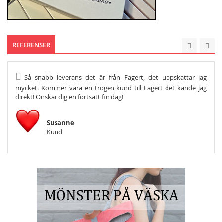
REFERENSER
Så snabb leverans det är från Fagert, det uppskattar jag
He
mycket. Kommer vara en trogen kund till Fagert det kände jag
Och s
direkt! Önskar dig en fortsatt fin dag!
Susanne
Kund