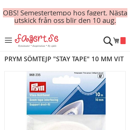
OBS! Semestertempo hos fagert. Nästa
utskick från oss blir den 10 aug.
Skip
to
Sök
Min k
Content
PRYM SÖMTEJP "STAY TAPE" 10 MM VIT
Skip
to
the
end
of
the
images
gallery