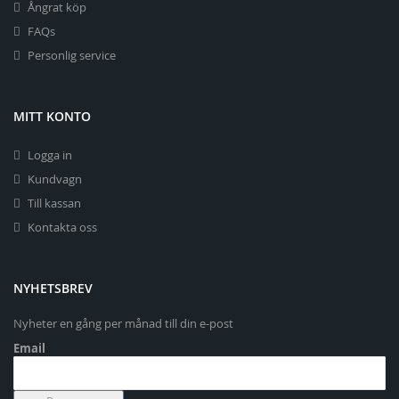
Ångrat köp
FAQs
Personlig service
MITT KONTO
Logga in
Kundvagn
Till kassan
Kontakta oss
NYHETSBREV
Nyheter en gång per månad till din e-post
Email