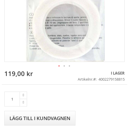
119,00 kr
Skip
I LAGER
to
Artikelnr.
4002279158815
the
beginning
of
the
images
gallery
LÄGG TILL I KUNDVAGNEN