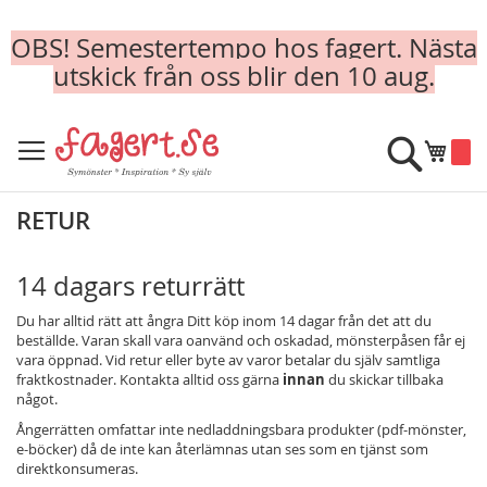
OBS! Semestertempo hos fagert. Nästa
utskick från oss blir den 10 aug.
Skip
to
Sök
Min k
Content
RETUR
14 dagars returrätt
Du har alltid rätt att ångra Ditt köp inom 14 dagar från det att du
beställde. Varan skall vara oanvänd och oskadad, mönsterpåsen får ej
vara öppnad. Vid retur eller byte av varor betalar du själv samtliga
fraktkostnader. Kontakta alltid oss gärna
innan
du skickar tillbaka
något.
Ångerrätten omfattar inte nedladdningsbara produkter (pdf-mönster,
e-böcker) då de inte kan återlämnas utan ses som en tjänst som
direktkonsumeras.