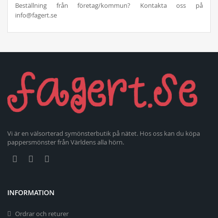
Beställning från företag/kommun? Kontakta oss på
info@fagert.se
Vi är en välsorterad symönsterbutik på nätet. Hos oss kan du köpa
pappersmönster från Världens alla hörn.
INFORMATION
Ordrar och returer