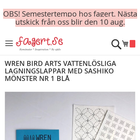
OBS! Semestertempo hos fagert. Nästa
utskick från oss blir den 10 aug.
Skip
to
Sök
Min k
Content
WREN BIRD ARTS VATTENLÖSLIGA
LAGNINGSLAPPAR MED SASHIKO
MÖNSTER NR 1 BLÅ
Skip
to
the
end
of
the
images
gallery