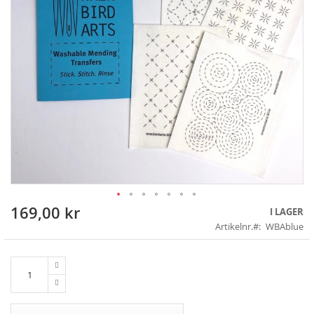
169,00 kr
Skip
I LAGER
to
Artikelnr.
WBAblue
the
beginning
of
the
images
gallery