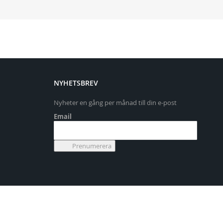
NYHETSBREV
Nyheter en gång per månad till din e-post
Email