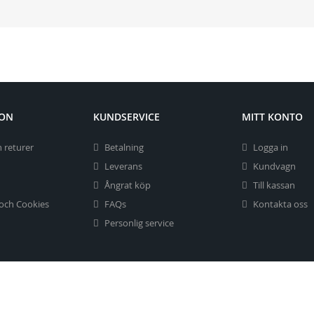
ION
KUNDSERVICE
MITT KONTO
 returer
Betalning
Logga in
Leverans
Kundvagn
Ångrat köp
Till kassan
 och Cookies
FAQs
Kontakta oss
Personlig service