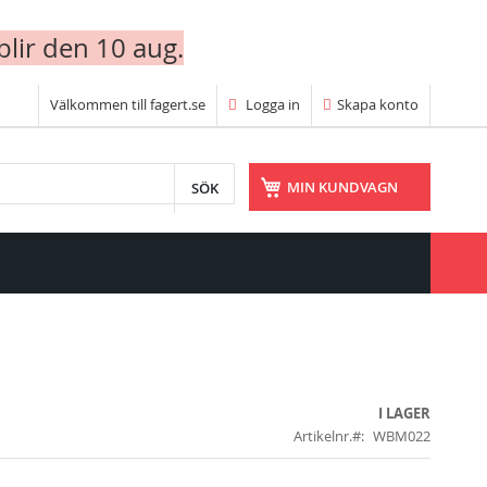
blir den 10 aug.
Välkommen till fagert.se
Logga in
Skapa konto
SÖK
MIN KUNDVAGN
I LAGER
Artikelnr.
WBM022