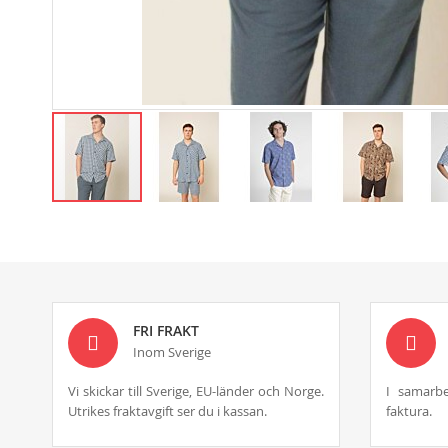
Skip
to
the
beginning
of
the
images
FRI FRAKT
gallery
Inom Sverige
Vi skickar till Sverige, EU-länder och Norge.
I samarbe
Utrikes fraktavgift ser du i kassan.
faktura.