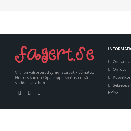
INFORMAT
Ordrar och
Om oss
Vi är en välsorterad symönsterbutik på nätet.
Köpvillkor
Hos oss kan du köpa pappersmönster från
Världens alla hörn.
Sekretess
policy
Copyright 2026 fagert.se