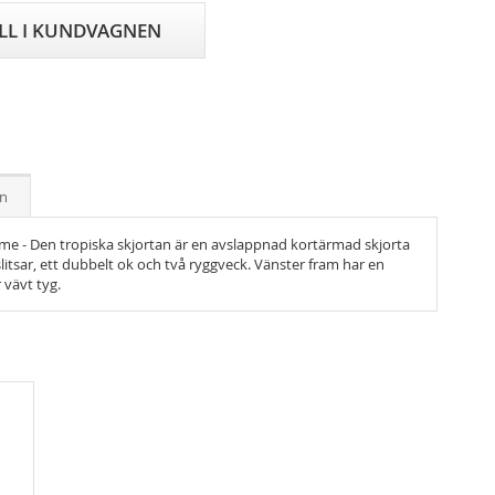
ILL I KUNDVAGNEN
on
e - Den tropiska skjortan är en avslappnad kortärmad skjorta
itsar, ett dubbelt ok och två ryggveck. Vänster fram har en
 vävt tyg.