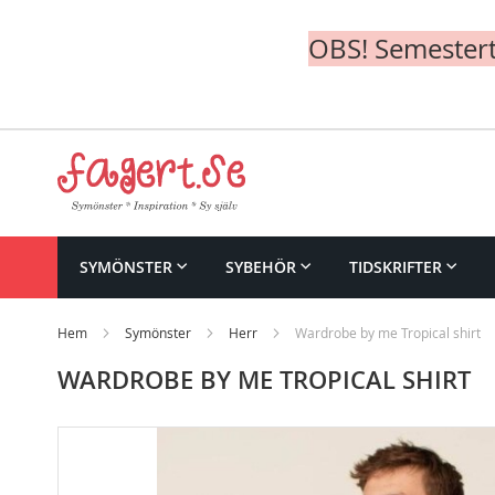
OBS! Semesterte
Skip
to
Content
SYMÖNSTER
SYBEHÖR
TIDSKRIFTER
Hem
Symönster
Herr
Wardrobe by me Tropical shirt
WARDROBE BY ME TROPICAL SHIRT
Skip
to
the
end