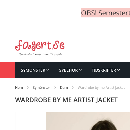
OBS! Semesterte
Skip
to
Content
SYMÖNSTER
SYBEHÖR
TIDSKRIFTER
Hem
Symönster
Dam
Wardrobe by me Artist Jacket
WARDROBE BY ME ARTIST JACKET
Skip
to
the
end