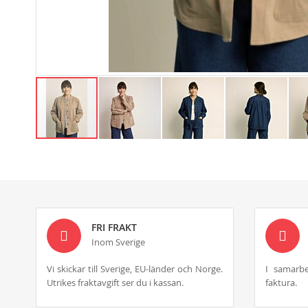
Skip
to
the
beginning
of
the
images
FRI FRAKT
gallery
Inom Sverige
Vi skickar till Sverige, EU-länder och Norge.
I samarbe
Utrikes fraktavgift ser du i kassan.
faktura.