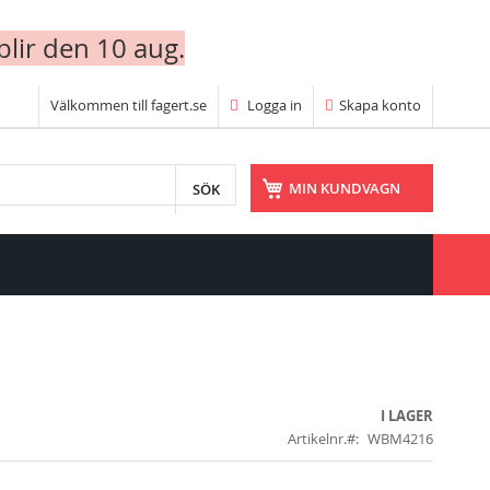
blir den 10 aug.
Välkommen till fagert.se
Logga in
Skapa konto
SÖK
MIN KUNDVAGN
I LAGER
Artikelnr.
WBM4216