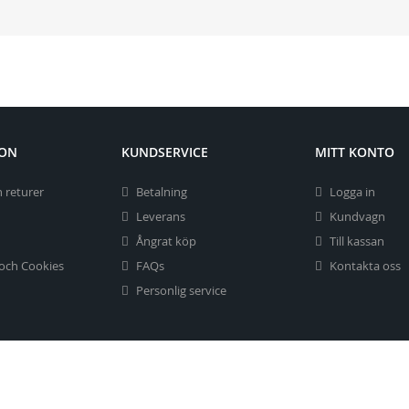
ION
KUNDSERVICE
MITT KONTO
 returer
Betalning
Logga in
Leverans
Kundvagn
Ångrat köp
Till kassan
 och Cookies
FAQs
Kontakta oss
Personlig service