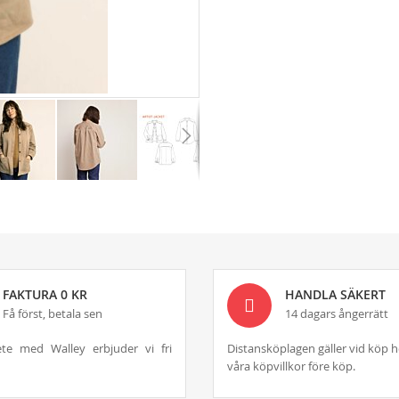
FAKTURA 0 KR
HANDLA SÄKERT
Få först, betala sen
14 dagars ångerrätt
te med Walley erbjuder vi fri
Distansköplagen gäller vid köp h
våra köpvillkor före köp.