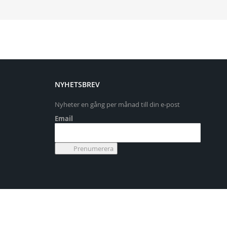
NYHETSBREV
Nyheter en gång per månad till din e-post
Email