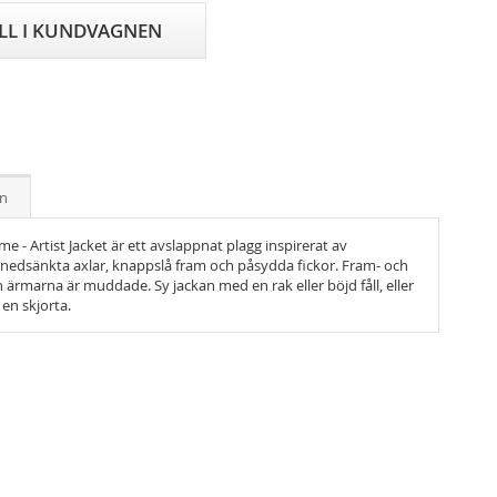
ILL I KUNDVAGNEN
on
- Artist Jacket är ett avslappnat plagg inspirerat av
nedsänkta axlar, knappslå fram och påsydda fickor. Fram- och
h ärmarna är muddade. Sy jackan med en rak eller böjd fåll, eller
 en skjorta.