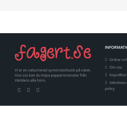
INFORMAT
Ordrar och
Om oss
Vi är en välsorterad symönsterbutik på nätet.
Köpvillkor
Hos oss kan du köpa pappersmönster från
Världens alla hörn.
Sekretess
policy
Copyright 2026 fagert.se