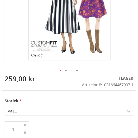
259,00 kr
Skip
I LAGER
to
Artikelnr.
031664467007-1
the
beginning
of
Storlek
the
images
gallery