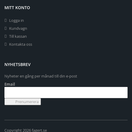
MITT KONTO
Logga in
Kundvagn
Till kassan
Kontakta oss
NYHETSBREV
Nyheter en gång per månad till din e-post
Email
Copyright 2026 fagert.se