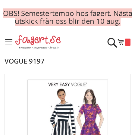
OBS! Semestertempo hos fagert. Nästa
utskick från oss blir den 10 aug.
Skip
to
Sök
Min k
Content
VOGUE 9197
Skip
to
the
end
of
the
images
gallery