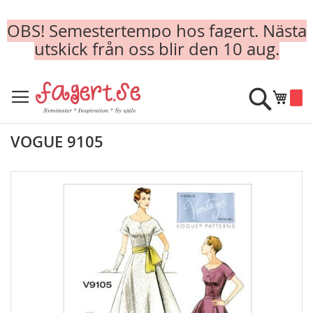
OBS! Semestertempo hos fagert. Nästa
utskick från oss blir den 10 aug.
Skip
to
Sök
Min k
Content
VOGUE 9105
Skip
to
the
end
of
the
images
gallery