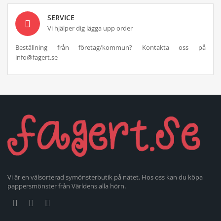
SERVICE
Vi hjälper dig lägga upp order
Beställning från företag/kommun? Kontakta oss på
info@fagert.se
Vi är en välsorterad symönsterbutik på nätet. Hos oss kan du köpa
pappersmönster från Världens alla hörn.