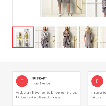
Skip
to
the
beginning
of
the
images
FRI FRAKT
gallery
Inom Sverige
Vi skickar till Sverige, EU-länder och Norge.
I samarbe
Utrikes fraktavgift ser du i kassan.
faktura.