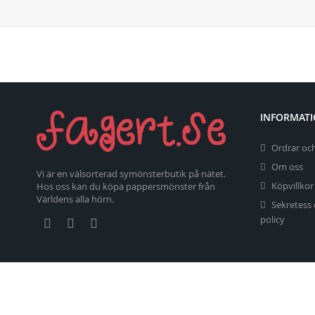
INFORMAT
Ordrar och
Om oss
Vi är en välsorterad symönsterbutik på nätet.
Köpvillkor
Hos oss kan du köpa pappersmönster från
Världens alla hörn.
Sekretess
policy
Copyright 2026 fagert.se