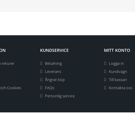
ION
KUNDSERVICE
MITT KONTO
 returer
Betalning
Logga in
Leverans
Kundvagn
Ångrat köp
Till kassan
 och Cookies
FAQs
Kontakta oss
Personlig service