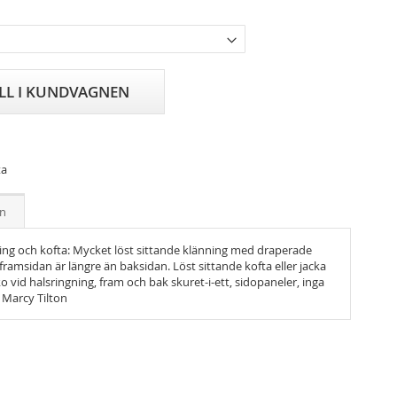
ILL I KUNDVAGNEN
ta
on
ing och kofta: Mycket löst sittande klänning med draperade
ramsidan är längre än baksidan. Löst sittande kofta eller jacka
 vid halsringning, fram och bak skuret-i-ett, sidopaneler, inga
 Marcy Tilton