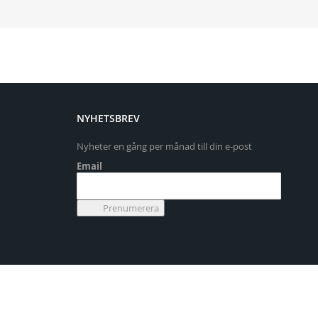
NYHETSBREV
Nyheter en gång per månad till din e-post
Email