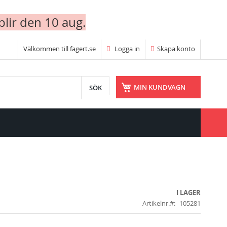
blir den 10 aug.
Välkommen till fagert.se
Logga in
Skapa konto
SÖK
MIN KUNDVAGN
I LAGER
Artikelnr.
105281