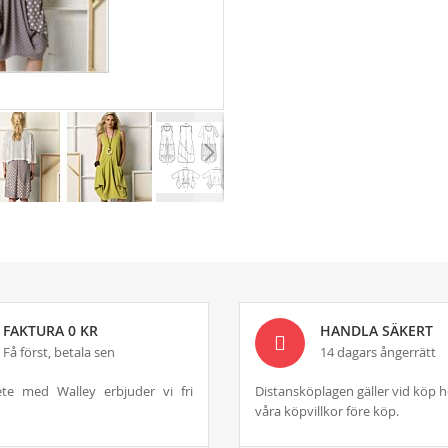
FAKTURA 0 KR
HANDLA SÄKERT
Få först, betala sen
14 dagars ångerrätt
te med Walley erbjuder vi fri
Distansköplagen gäller vid köp h
våra köpvillkor före köp.