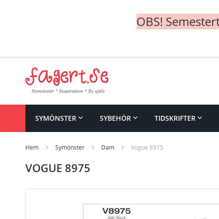
OBS! Semesterte
Skip
to
Content
SYMÖNSTER
SYBEHÖR
TIDSKRIFTER
Hem
Symönster
Dam
Vogue 8975
VOGUE 8975
Skip
to
the
end