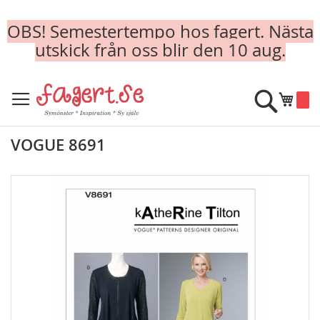
OBS! Semestertempo hos fagert. Nästa
utskick från oss blir den 10 aug.
Skip
to
Sök
Min k
Content
VOGUE 8691
Skip
to
the
end
of
the
images
gallery