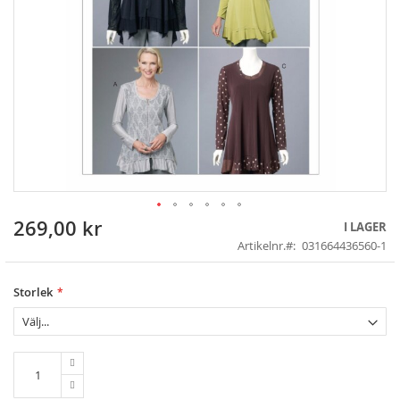
269,00 kr
Skip
I LAGER
to
Artikelnr.
031664436560-1
the
beginning
of
Storlek
the
images
gallery