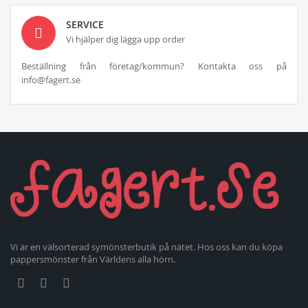
SERVICE
Vi hjälper dig lägga upp order
Beställning från företag/kommun? Kontakta oss på
info@fagert.se
Vi är en välsorterad symönsterbutik på nätet. Hos oss kan du köpa
pappersmönster från Världens alla hörn.