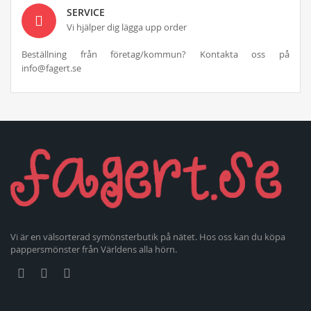
SERVICE
Vi hjälper dig lägga upp order
Beställning från företag/kommun? Kontakta oss på
info@fagert.se
Vi är en välsorterad symönsterbutik på nätet. Hos oss kan du köpa
pappersmönster från Världens alla hörn.