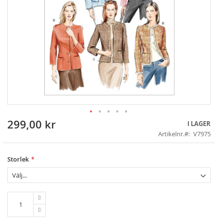
299,00 kr
Skip
I LAGER
to
Artikelnr.
V7975
the
beginning
of
Storlek
the
images
gallery