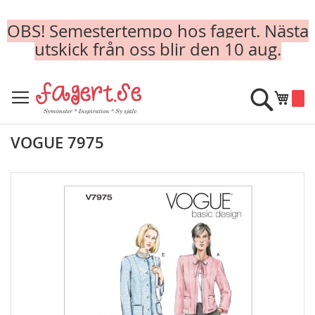
OBS! Semestertempo hos fagert. Nästa
utskick från oss blir den 10 aug.
Skip
to
Sök
Min k
Content
VOGUE 7975
Skip
to
the
end
of
the
images
gallery