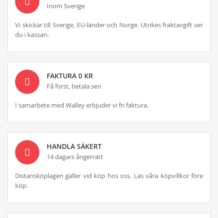
Inom Sverige
Vi skickar till Sverige, EU-länder och Norge. Utrikes fraktavgift ser
du i kassan.
FAKTURA 0 KR
Få först, betala sen
I samarbete med Walley erbjuder vi fri faktura.
HANDLA SÄKERT
14 dagars ångerrätt
Distansköplagen gäller vid köp hos oss. Läs våra köpvillkor före
köp.