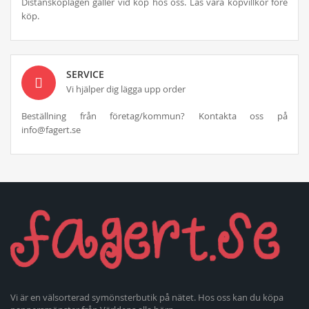
Distansköplagen gäller vid köp hos oss. Läs våra köpvillkor före
köp.
SERVICE
Vi hjälper dig lägga upp order
Beställning från företag/kommun? Kontakta oss på
info@fagert.se
Vi är en välsorterad symönsterbutik på nätet. Hos oss kan du köpa