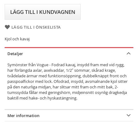
LÄGG TILL I KUNDVAGNEN
LÄGG TILL I ÖNSKELISTA
Kjol och kavaj
Detaljer
Symönster från Vogue - Fodrad kavaj, insydd fram med vid rygg,
har förlängda axlar, axelvaddar, 1/2″ sömmar, skårad krage,
tvådelade ärmar med funktionsöppning, dubbelknäppt front och
passpoalfickor med lock. Ofodrad, insydd, avsmalnande kjol sitter
på den naturliga midjan, har slitsar mitt fram och mitt bak, 2-
tumssydda fållar med geringshörn, midjeinsnitt osynlig dragkedja
baktill med hake- och hyskastängning.
Mer information