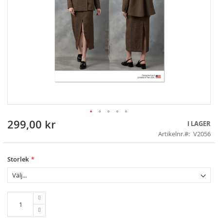
299,00 kr
Skip
I LAGER
to
Artikelnr.
V2056
the
beginning
of
Storlek
the
images
gallery