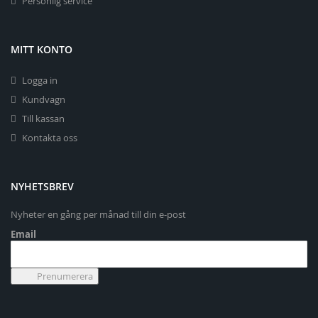
Personlig service
MITT KONTO
Logga in
Kundvagn
Till kassan
Kontakta oss
NYHETSBREV
Nyheter en gång per månad till din e-post
Email