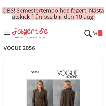
OBS! Semestertempo hos fagert. Nästa
utskick från oss blir den 10 aug.
Skip
to
Sök
Min k
Content
VOGUE 2056
Skip
to
the
end
of
the
images
gallery