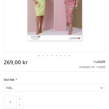
269,00 kr
Skip
I LAGER
to
Artikelnr.
V2006
the
beginning
of
Storlek
the
images
gallery