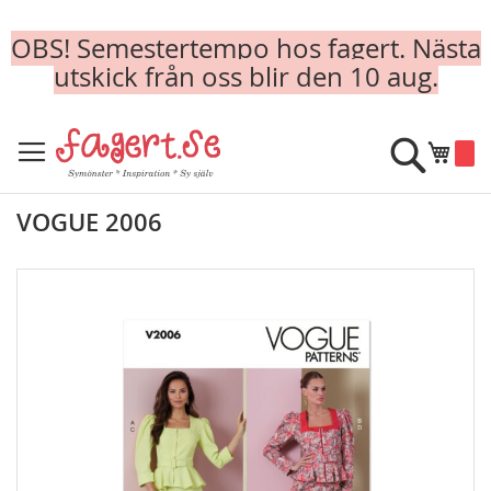
OBS! Semestertempo hos fagert. Nästa
utskick från oss blir den 10 aug.
Skip
to
Sök
Min k
Content
VOGUE 2006
Skip
to
the
end
of
the
images
gallery