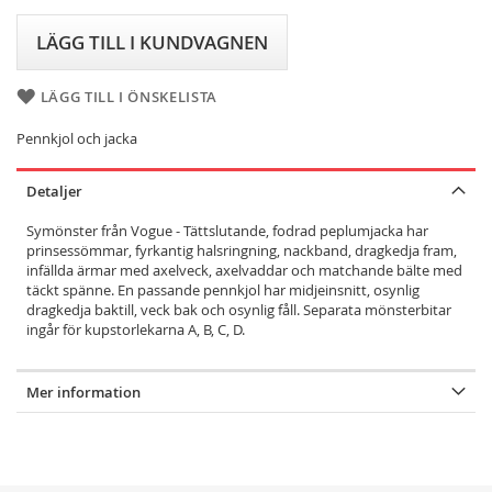
LÄGG TILL I KUNDVAGNEN
LÄGG TILL I ÖNSKELISTA
Pennkjol och jacka
Detaljer
Symönster från Vogue - Tättslutande, fodrad peplumjacka har
prinsessömmar, fyrkantig halsringning, nackband, dragkedja fram,
infällda ärmar med axelveck, axelvaddar och matchande bälte med
täckt spänne. En passande pennkjol har midjeinsnitt, osynlig
dragkedja baktill, veck bak och osynlig fåll. Separata mönsterbitar
ingår för kupstorlekarna A, B, C, D.
Mer information