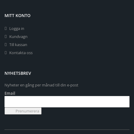
MITT KONTO
Logga in
Kundvagn
Till kassan
Kontakta oss
NYHETSBREV
Nyheter en gång per månad till din e-post
Email