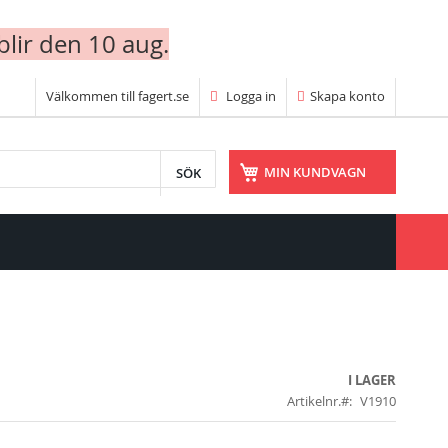
blir den 10 aug.
Välkommen till fagert.se
Logga in
Skapa konto
SÖK
MIN KUNDVAGN
I LAGER
Artikelnr.
V1910