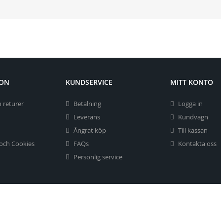
ION
KUNDSERVICE
MITT KONTO
 returer
Betalning
Logga in
Leverans
Kundvagn
Ångrat köp
Till kassan
 och Cookies
FAQs
Kontakta oss
Personlig service