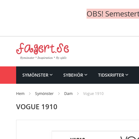
OBS! Semesterte
Skip
to
Content
SYMÖNSTER
SYBEHÖR
TIDSKRIFTER
Hem
Symönster
Dam
Vogue 1910
VOGUE 1910
Skip
to
the
end