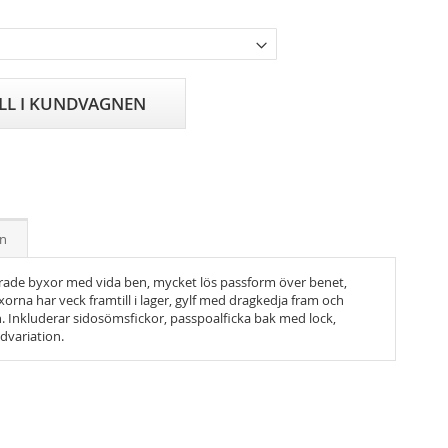
ILL I KUNDVAGNEN
on
erade byxor med vida ben, mycket lös passform över benet,
xorna har veck framtill i lager, gylf med dragkedja fram och
. Inkluderar sidosömsfickor, passpoalficka bak med lock,
gdvariation.