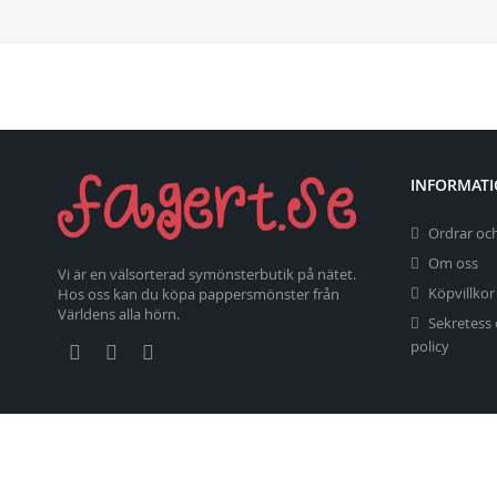
INFORMAT
Ordrar och
Om oss
Vi är en välsorterad symönsterbutik på nätet.
Köpvillkor
Hos oss kan du köpa pappersmönster från
Världens alla hörn.
Sekretess
policy
Copyright 2026 fagert.se