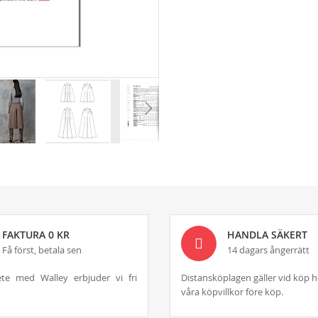
FAKTURA 0 KR
HANDLA SÄKERT
Få först, betala sen
14 dagars ångerrätt
te med Walley erbjuder vi fri
Distansköplagen gäller vid köp h
våra köpvillkor före köp.