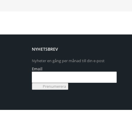
NYHETSBREV
Nyheter en gång per månad till din e-post
Email