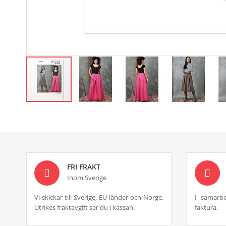
Skip
to
the
beginning
of
the
images
FRI FRAKT
gallery
Inom Sverige
Vi skickar till Sverige, EU-länder och Norge.
I samarbe
Utrikes fraktavgift ser du i kassan.
faktura.