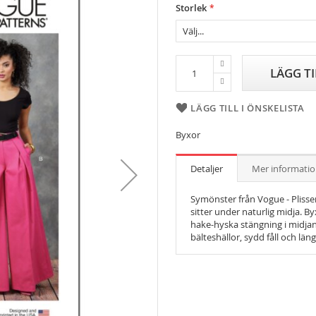
Storlek
LÄGG T
LÄGG TILL I ÖNSKELISTA
Byxor
Detaljer
Mer informati
Symönster från Vogue - Pliss
sitter under naturlig midja. By
hake-hyska stängning i midjan
bälteshällor, sydd fåll och län