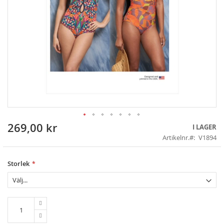
269,00 kr
Skip
I LAGER
to
Artikelnr.
V1894
the
beginning
of
Storlek
the
images
gallery