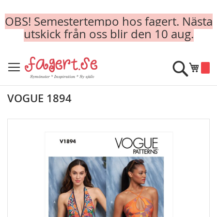
OBS! Semestertempo hos fagert. Nästa
utskick från oss blir den 10 aug.
Skip
to
Sök
Min k
Content
VOGUE 1894
Skip
to
the
end
of
the
images
gallery