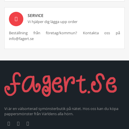
SERVICE
Vi hjälper dig lägga upp order
Beställning från företag/kommun? Kontakta oss på
info@fagert.se
Vi är en välsorterad symönsterbutik på nätet. Hos oss kan du köpa
pappersmönster från Världens alla hörn.