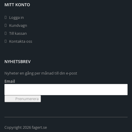
MITT KONTO
Logga in
Kundvagn
Till kassan
Kontakta oss
NYHETSBREV
Nyheter en gång per månad till din e-post
Email
Copyright 2026 fagert.se