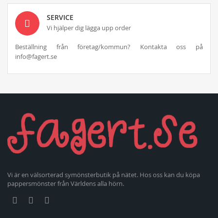
SERVICE
Vi hjälper dig lägga upp order
Beställning från företag/kommun? Kontakta oss på
info@fagert.se
Vi är en välsorterad symönsterbutik på nätet. Hos oss kan du köpa
pappersmönster från Världens alla hörn.