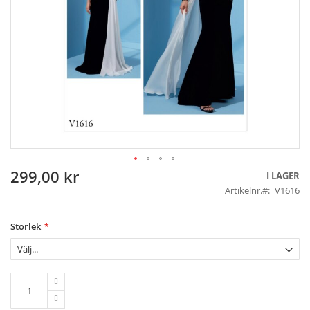
299,00 kr
Skip
I LAGER
to
Artikelnr.
V1616
the
beginning
of
Storlek
the
images
gallery