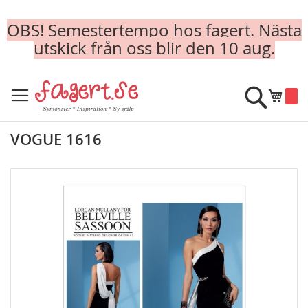
OBS! Semestertempo hos fagert. Nästa
utskick från oss blir den 10 aug.
Skip
to
Sök
Min k
Content
VOGUE 1616
Skip
to
the
end
of
the
images
gallery