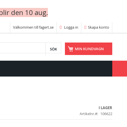
blir den 10 aug.
Välkommen till fagert.se
Logga in
Skapa konto
SÖK
MIN KUNDVAGN
I LAGER
Artikelnr.
106622