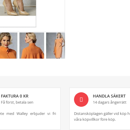
FAKTURA 0 KR
HANDLA SÄKERT
Få först, betala sen
14 dagars ångerrätt
te med Walley erbjuder vi fri
Distansköplagen gäller vid köp h
våra köpvillkor före köp.