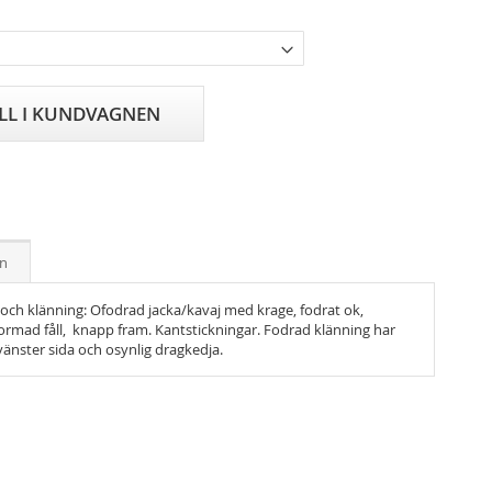
ILL I KUNDVAGNEN
on
och klänning: Ofodrad jacka/kavaj med krage, fodrat ok,
ormad fåll, knapp fram. Kantstickningar. Fodrad klänning har
vänster sida och osynlig dragkedja.