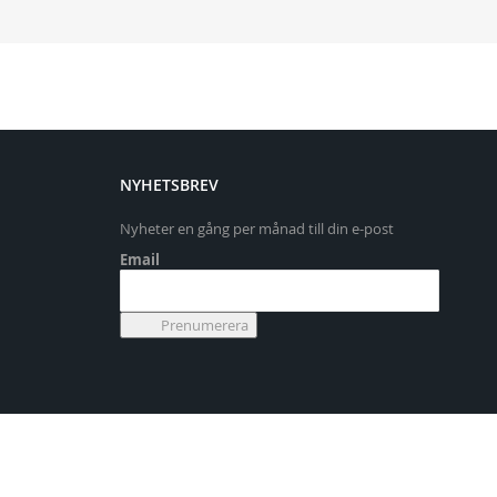
NYHETSBREV
Nyheter en gång per månad till din e-post
Email