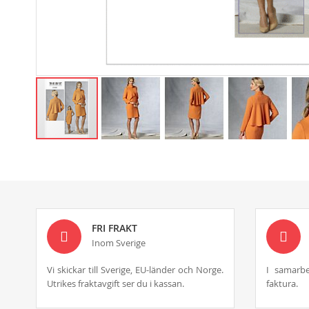
Skip
to
the
beginning
of
the
images
FRI FRAKT
gallery
Inom Sverige
Vi skickar till Sverige, EU-länder och Norge.
I samarbe
Utrikes fraktavgift ser du i kassan.
faktura.