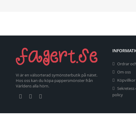
INFORMAT
Ordrar och
Om oss
Vi är en välsorterad symönsterbutik på nätet.
Köpvillkor
Hos oss kan du köpa pappersmönster från
Världens alla hörn.
Sekretess
policy
Copyright 2026 fagert.se