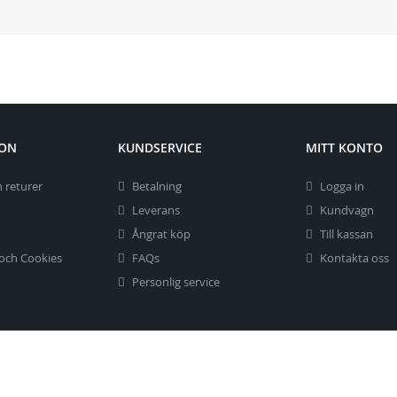
ION
KUNDSERVICE
MITT KONTO
 returer
Betalning
Logga in
Leverans
Kundvagn
Ångrat köp
Till kassan
 och Cookies
FAQs
Kontakta oss
Personlig service