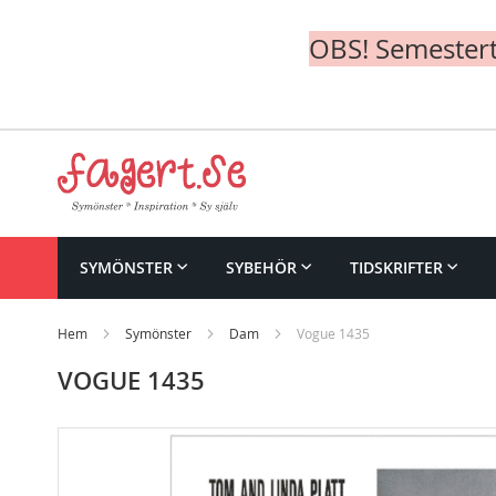
OBS! Semesterte
Skip
to
Content
SYMÖNSTER
SYBEHÖR
TIDSKRIFTER
Hem
Symönster
Dam
Vogue 1435
VOGUE 1435
Skip
to
the
end