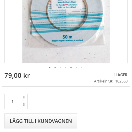
79,00 kr
Skip
I LAGER
to
Artikelnr.
102553
the
beginning
of
the
images
gallery
LÄGG TILL I KUNDVAGNEN