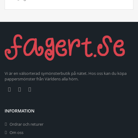
Vi är en välsorterad symönsterbutik på nätet. Hos oss kan du köpa
pappersmönster från Världens alla hörn.
INFORMATION
Ordrar och returer
Om oss