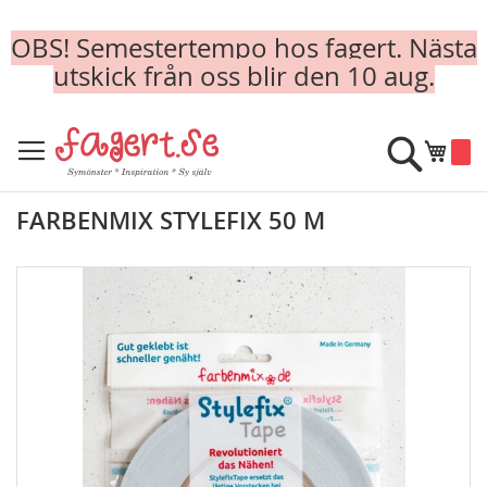
OBS! Semestertempo hos fagert. Nästa
utskick från oss blir den 10 aug.
Skip
to
Sök
Min k
Content
FARBENMIX STYLEFIX 50 M
Skip
to
the
end
of
the
images
gallery