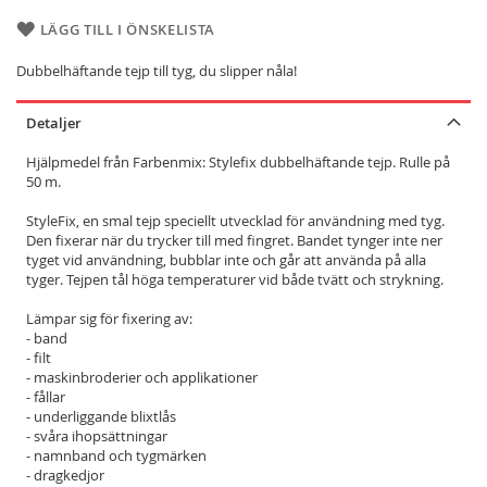
LÄGG TILL I ÖNSKELISTA
Dubbelhäftande tejp till tyg, du slipper nåla!
Detaljer
Hjälpmedel från Farbenmix: Stylefix dubbelhäftande tejp. Rulle på
50 m.
StyleFix, en smal tejp speciellt utvecklad för användning med tyg.
Den fixerar när du trycker till med fingret. Bandet tynger inte ner
tyget vid användning, bubblar inte och går att använda på alla
tyger. Tejpen tål höga temperaturer vid både tvätt och strykning.
Lämpar sig för fixering av:
- band
- filt
- maskinbroderier och applikationer
- fållar
- underliggande blixtlås
- svåra ihopsättningar
- namnband och tygmärken
- dragkedjor