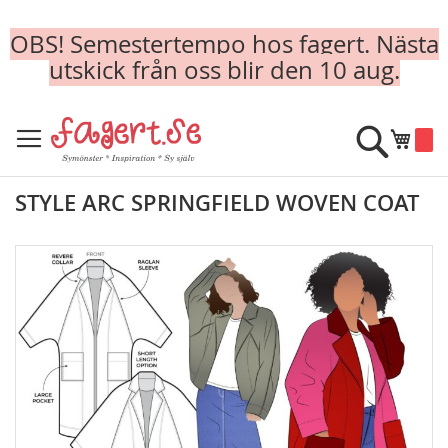
OBS! Semestertempo hos fagert. Nästa
utskick från oss blir den 10 aug.
Skip
to
Sök
Min k
Content
STYLE ARC SPRINGFIELD WOVEN COAT
Skip
to
the
end
of
the
images
gallery