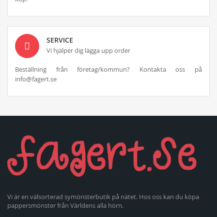
SERVICE
Vi hjälper dig lägga upp order
Beställning från företag/kommun? Kontakta oss på
info@fagert.se
Vi är en välsorterad symönsterbutik på nätet. Hos oss kan du köpa
pappersmönster från Världens alla hörn.