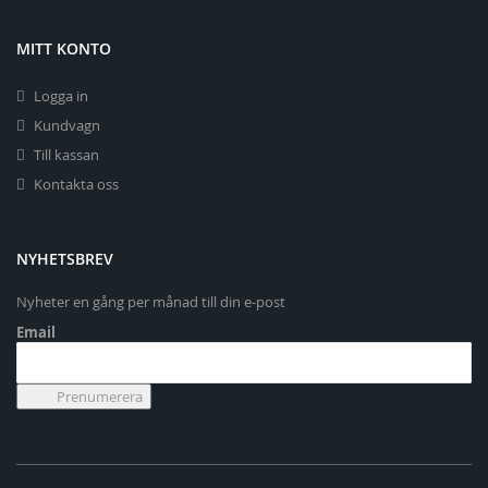
MITT KONTO
Logga in
Kundvagn
Till kassan
Kontakta oss
NYHETSBREV
Nyheter en gång per månad till din e-post
Email