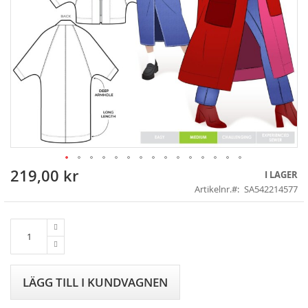
219,00 kr
Skip
I LAGER
to
Artikelnr.
SA542214577
the
beginning
of
the
images
gallery
LÄGG TILL I KUNDVAGNEN