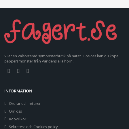
Vi är en välsorterad symönsterbutik på nätet. Hos oss kan du köpa
pappersmönster från Världens alla hörn.
INFORMATION
Ordrar och returer
Om oss
Köpvillkor
Sekretess och Cookies policy