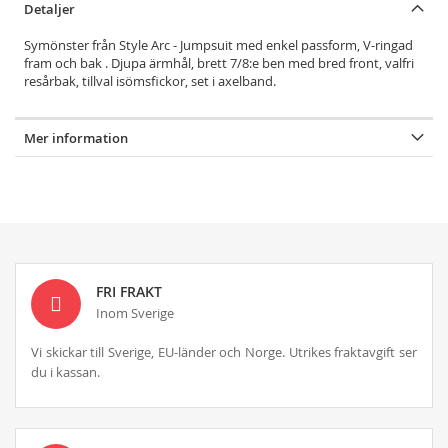
Detaljer
Symönster från Style Arc - Jumpsuit med enkel passform, V-ringad
fram och bak . Djupa ärmhål, brett 7/8:e ben med bred front, valfri
resårbak, tillval isömsfickor, set i axelband.
Mer information
FRI FRAKT
Inom Sverige
Vi skickar till Sverige, EU-länder och Norge. Utrikes fraktavgift ser
du i kassan.