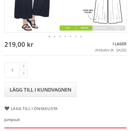
219,00 kr
Skip
I LAGER
to
Artikelnr.
SA332
the
beginning
of
the
images
gallery
LÄGG TILL I KUNDVAGNEN
LÄGG TILL I ÖNSKELISTA
Jumpsuit