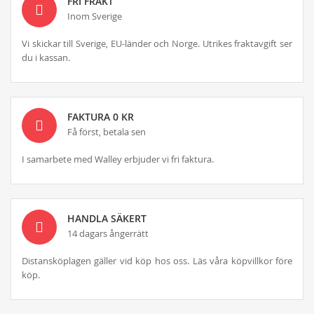
FRI FRAKT
Inom Sverige
Vi skickar till Sverige, EU-länder och Norge. Utrikes fraktavgift ser
du i kassan.
FAKTURA 0 KR
Få först, betala sen
I samarbete med Walley erbjuder vi fri faktura.
HANDLA SÄKERT
14 dagars ångerrätt
Distansköplagen gäller vid köp hos oss. Läs våra köpvillkor före
köp.