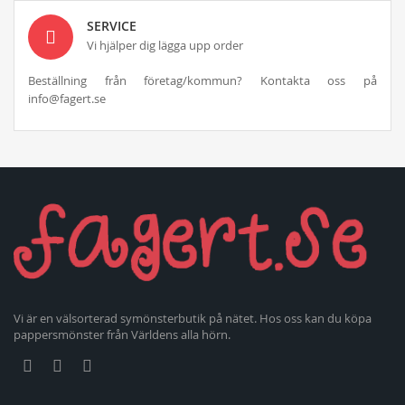
SERVICE
Vi hjälper dig lägga upp order
Beställning från företag/kommun? Kontakta oss på
info@fagert.se
Vi är en välsorterad symönsterbutik på nätet. Hos oss kan du köpa
pappersmönster från Världens alla hörn.