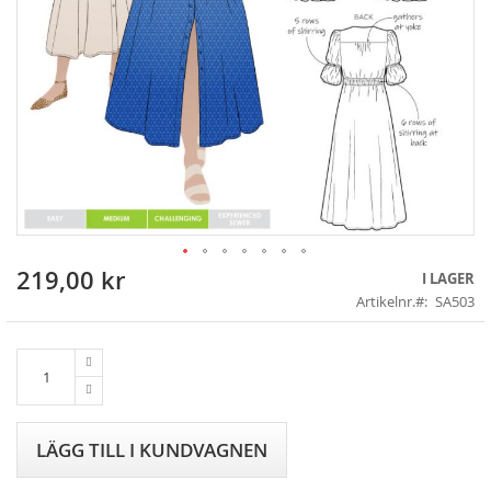
219,00 kr
Skip
I LAGER
to
Artikelnr.
SA503
the
beginning
of
the
images
gallery
LÄGG TILL I KUNDVAGNEN