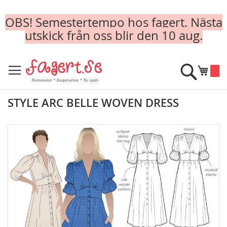
OBS! Semestertempo hos fagert. Nästa
utskick från oss blir den 10 aug.
Skip
to
Sök
Min k
Content
STYLE ARC BELLE WOVEN DRESS
Skip
to
the
end
of
the
images
gallery