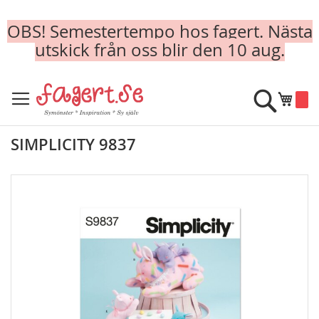
OBS! Semestertempo hos fagert. Nästa
utskick från oss blir den 10 aug.
Skip
to
Sök
Min k
Content
SIMPLICITY 9837
Skip
to
the
end
of
the
images
gallery