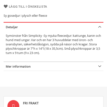
LÄGG TILL I ÖNSKELISTA
Sy gosedjur i plysch eller fleece
Detaljer
Symönster från Simplicity -Sy mjuka fleecedjur: kattunge, kanin och
hund med ungar. Var och en har 3 huvuddelar med öron- och
svansbyten, säkerhetslåsögon, sydda på näsor och kragar. Stora
plyschkroppar är 7"h x 14"l (18 x 35,5cm). Små plyschkroppar är 3,5
tum x 9 tum (9 x 23 cm).
Mer information
FRI FRAKT