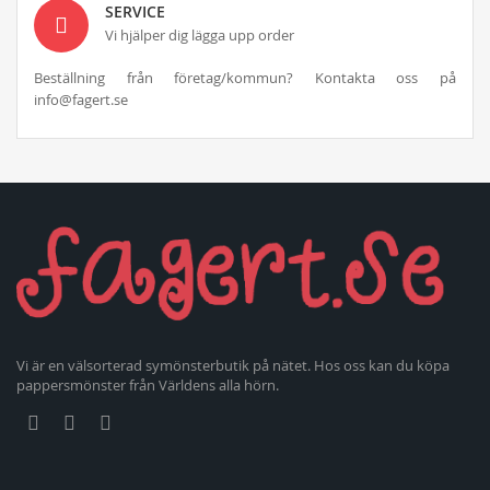
SERVICE
Vi hjälper dig lägga upp order
Beställning från företag/kommun? Kontakta oss på
info@fagert.se
Vi är en välsorterad symönsterbutik på nätet. Hos oss kan du köpa
pappersmönster från Världens alla hörn.